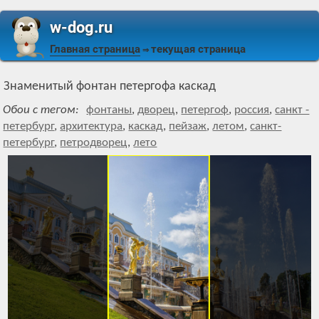
w-dog.ru
Главная страница
текущая страница
⇒
Знаменитый фонтан петергофа каскад
Обои с тегом:
фонтаны
,
дворец
,
петергоф
,
россия
,
санкт -
петербург
,
архитектура
,
каскад
,
пейзаж
,
летом
,
санкт-
петербург
,
петродворец
,
лето