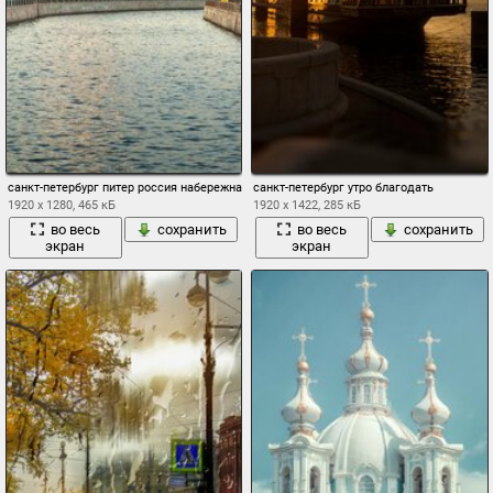
санкт-петербург питер россия набережная александр берган
санкт-петербург утро благодать
1920 x 1280, 465 кБ
1920 x 1422, 285 кБ
во весь
сохранить
во весь
сохранить
экран
экран