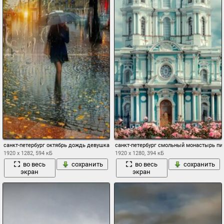
санкт-петербург октябрь дождь девушка зонт
санкт-петербург смольный монастырь пи
1920 x 1282, 594 кБ
1920 x 1280, 394 кБ
во весь
сохранить
во весь
сохранить
экран
экран