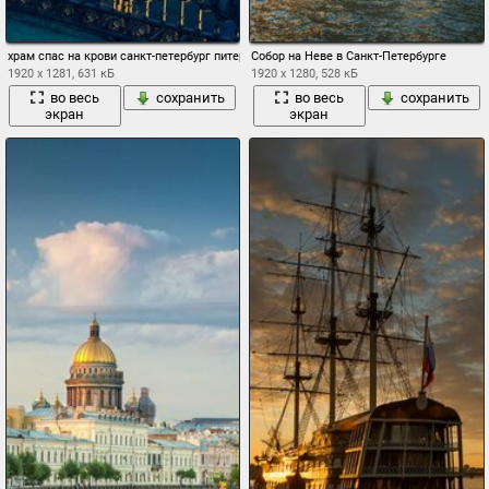
храм спас на крови санкт-петербург питер россия канал грбоедова вечер фонари
Собор на Неве в Санкт-Петербурге
1920 x 1281, 631 кБ
1920 x 1280, 528 кБ
во весь
сохранить
во весь
сохранить
экран
экран