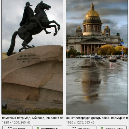
памятник петр медный всадник санкт-петербург питер
санкт-петербург дождь осень пасмурно п
1920 x 1200, 265 кБ
1920 x 1278, 383 кБ
во весь
сохранить
во весь
сохранить