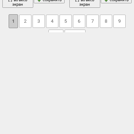
экран
экран
1
2
3
4
5
6
7
8
9
10
→ 30
Облако тегов
город
вечер
александр берган
,
белые ночи
,
благодать
,
,
,
девушка
закат
дворец
,
,
дождь
,
,
зонт
,
канал грбоедова
,
обои
ночь
лето
,
медный всадник
,
набережная
,
нева
,
,
,
октябрь
,
осень
,
памятник
,
пасмурно
,
петергоф
,
петр
,
петродворец
,
питер
,
река
после дождя
,
разводной мост
,
,
россия
,
санкт-петербург
,
утро
северная столица
,
смольный монастырь
,
собор
,
спб
,
,
цветы
фонари
,
фонтан
,
храм спас на крови
,