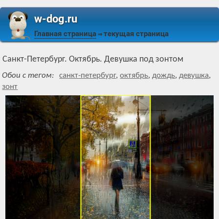
w-dog.ru
Главная страница
текущая страница
⇒
Санкт-Петербург. Октябрь. Девушка под зонтом
Обои с тегом:
санкт-петербург
,
октябрь
,
дождь
,
девушка
,
зонт