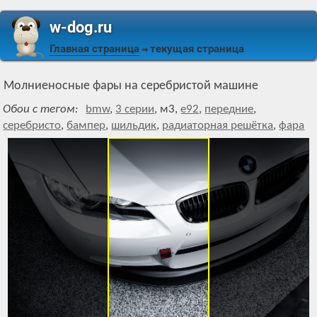
w-dog.ru
Главная страница
текущая страница
⇒
Молниеносные фары на серебристой машине
Обои с тегом:
bmw
,
3 серии
,
м3
,
e92
,
передние
,
серебристо
,
бампер
,
шильдик
,
радиаторная решётка
,
фара