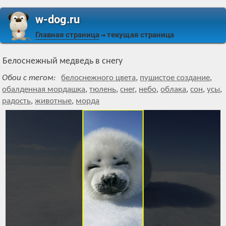
w-dog.ru
Главная страница
текущая страница
⇒
Белоснежный медведь в снегу
Обои с тегом:
белоснежного цвета
,
пушистое создание
,
обалденная мордашка
,
тюлень
,
снег
,
небо
,
облака
,
сон
,
усы
,
радость
,
животные
,
морда