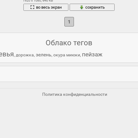
1920 x 1080, 640 кБ
во весь экран
сохранить
1
Облако тегов
евья
пейзаж
зелень
,
дорожка
,
,
окура миюки
,
Политика конфиденциальности