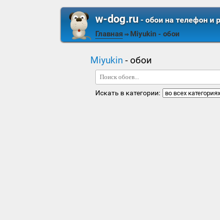
w-dog.ru
- обои на телефон и 
Главная
Miyukin
- обои
⇒
Miyukin
- обои
Искать в категории: