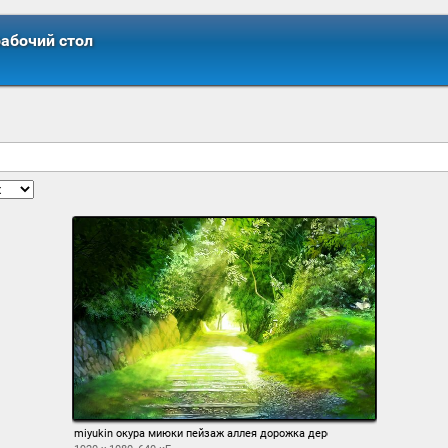
рабочий стол
miyukin окура миюки пейзаж аллея дорожка деревья зелень