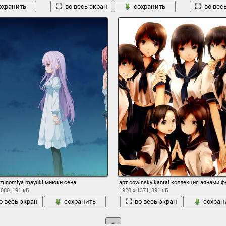
охранить
во весь экран
сохранить
во вес
uzunomiya mayuki миюки сена
арт cowinsky kantai коллекция аянами 
1080, 191 кБ
1920 x 1371, 391 кБ
о весь экран
сохранить
во весь экран
сохран
1