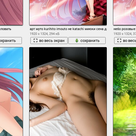
еловать
арт муто kurihito imouto не katachi миюки сена девушка форма по
небо розовые 
1920 x 1324, 294 кБ
1920 x 1324, 3
охранить
во весь экран
сохранить
во вес