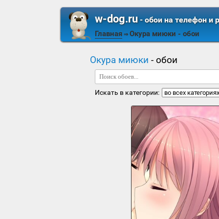
w-dog.ru
- обои на телефон и 
Главная
Окура миюки
- обои
⇒
Окура миюки
- обои
Искать в категории: