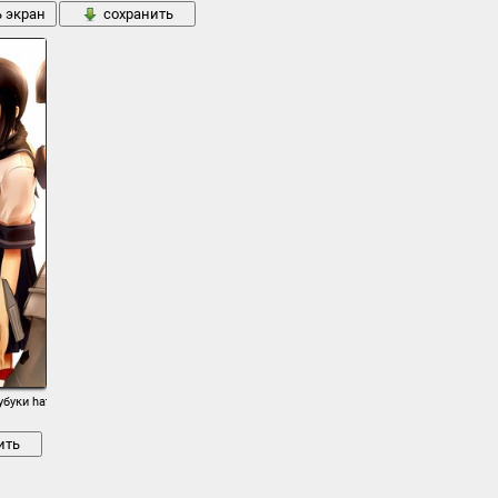
ь экран
сохранить
фубуки hatsuyuki isonami миюки murakumo rensouhou - чан shikinami сираюки девуш
ить