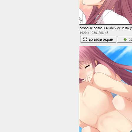
розовые волосы миюки сена поц
1920 x 1080, 263 кБ
во весь экран
с