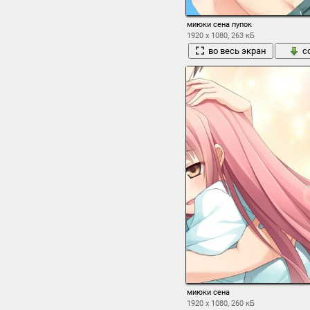
миюки сена пупок
1920 x 1080, 263 кБ
во весь экран
с
миюки сена
1920 x 1080, 260 кБ