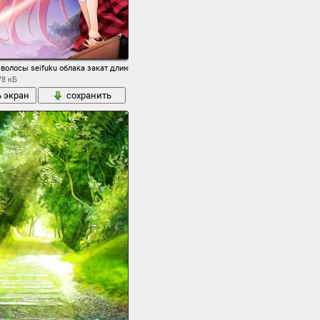
ртфель закат улица ячейки
волосы seifuku облака закат длинные волосы связать миюки сена thighhighs
78 кБ
ь экран
сохранить