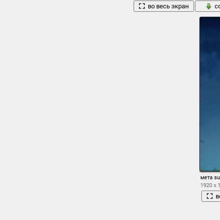
во весь экран
с
мета s
1920 x 
в