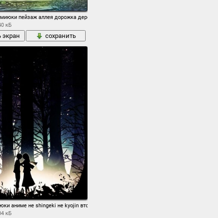
а миюки пейзаж аллея дорожка деревья зелень
40 кБ
ь экран
сохранить
юки аниме не shingeki не kyojin вторжение гигантов mikasa акерман эрен jaeger дев
04 кБ