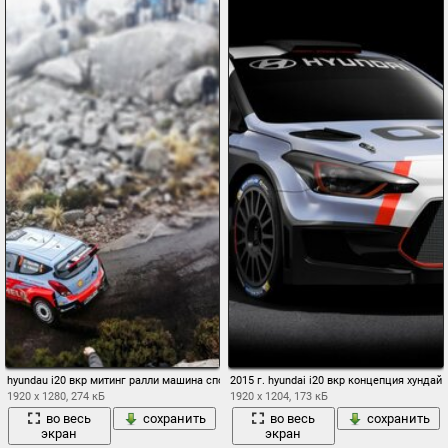
hyundau i20 вкр митинг ралли машина спорт занос туман скалы люди скорость авто
2015 г. hyundai i20 вкр концепция хундай
1920 x 1280, 274 кБ
1920 x 1204, 173 кБ
во весь
сохранить
во весь
сохранить
экран
экран