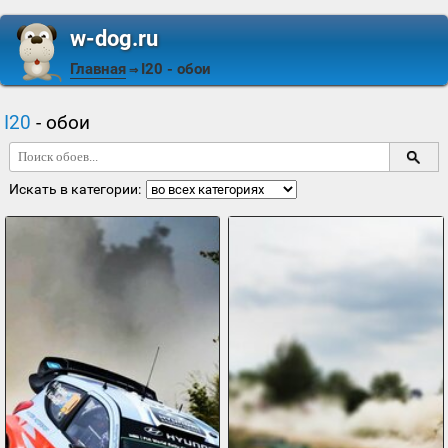
w-dog.ru
Главная
I20
- обои
⇒
I20
- обои
Искать в категории: