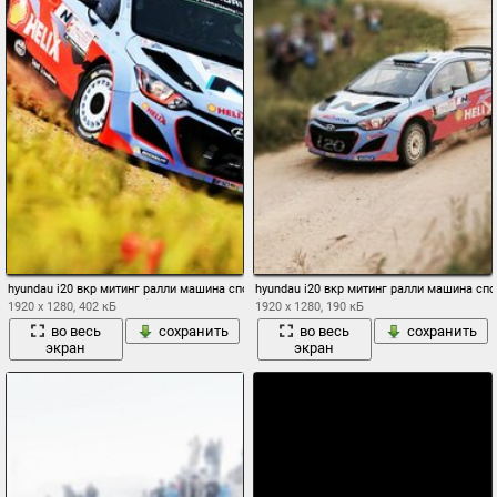
hyundau i20 вкр митинг ралли машина спорт занос пыль день авто гонка скорость
hyundau i20 вкр митинг ралли машина спо
1920 x 1280, 402 кБ
1920 x 1280, 190 кБ
во весь
сохранить
во весь
сохранить
экран
экран