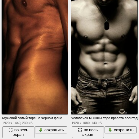
Мужской голый торс на черном фоне
человечек мышцы торс красота авентад
1920 x 1440, 230 кБ
1920 x 1080, 143 кБ
во весь
сохранить
во весь
сохранить
экран
экран