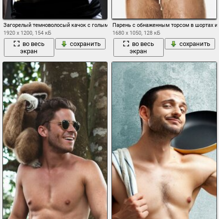
Загорелый темноволосый качок с голым торсом
Парень с обнаженным торсом в шортах и
1920 x 1200, 154 кБ
1680 x 1050, 128 кБ
во весь
сохранить
во весь
сохранить
экран
экран