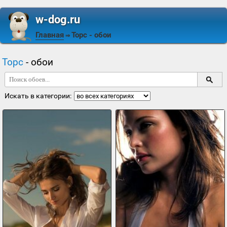
w-dog.ru
Главная
Торс
- обои
⇒
Торс
- обои
Искать в категории: