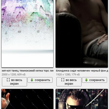
хип-хоп танец темнокожий кепка торс линии силуэты
блондинка сидя человечек черный фон д
2000 x 1200, 609 кБ
1920 x 1280, 179 кБ
во весь
сохранить
во весь
сохранить
экран
экран