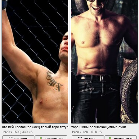
ufc кейн веласкес боец голый торс тату татуировка
торс шины солнцезащитные очки
1920 x 1500, 330 кБ
1920 x 1281, 618 кБ
во весь
сохранить
во весь
сохранить