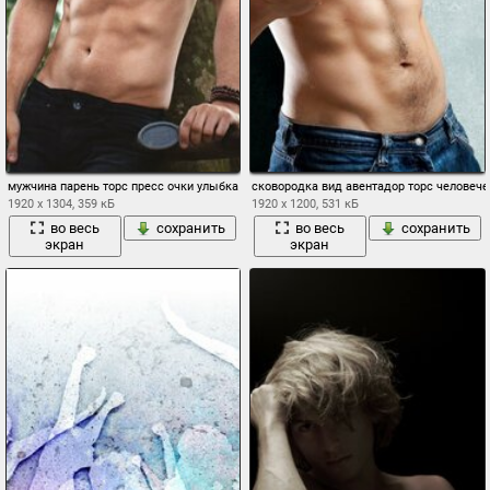
мужчина парень торс пресс очки улыбка лето обезьяна обезьянка
сковородка вид авентадор торс человече
1920 x 1304, 359 кБ
1920 x 1200, 531 кБ
во весь
сохранить
во весь
сохранить
экран
экран