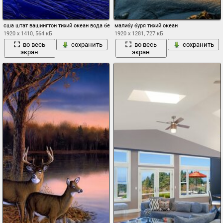
сша штат вашингтон тихий океан вода берег скалы вечер розовый закат облака син
малибу буря тихий океан
1920 x 1410, 564 кБ
1920 x 1281, 727 кБ
во весь
сохранить
во весь
сохранить
экран
экран