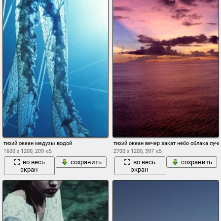
тихий океан медузы водой
тихий океан вечер закат небо облака луч
1600 x 1200, 209 кБ
2700 x 1200, 397 кБ
во весь
сохранить
во весь
сохранить
экран
экран