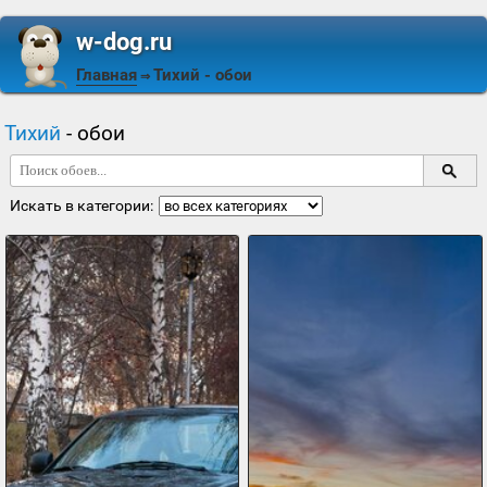
w-dog.ru
Главная
Тихий
- обои
⇒
Тихий
- обои
Искать в категории: