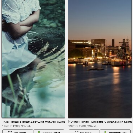
тихая вода в воде девушка мокрая холодно
Ночная тихая пристань с лодками и кате
1920 x 1280, 337 кБ
1920 x 1200, 294 кБ
во весь
сохранить
во весь
сохранить