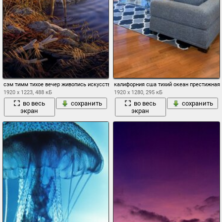
сэм тимм тихое вечер живопись искусство животные олени вечер закат осень приро
калифорния сша тихий океан престижная
1920 x 1223, 488 кБ
1920 x 1280, 295 кБ
во весь
сохранить
во весь
сохранить
экран
экран