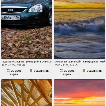
лада авто машина приора priora очень листья
монарх бич дана-пойнт калифорния тихий
1920 x 1234, 652 кБ
2000 x 1125, 246 кБ
во весь
сохранить
во весь
сохранить
экран
экран