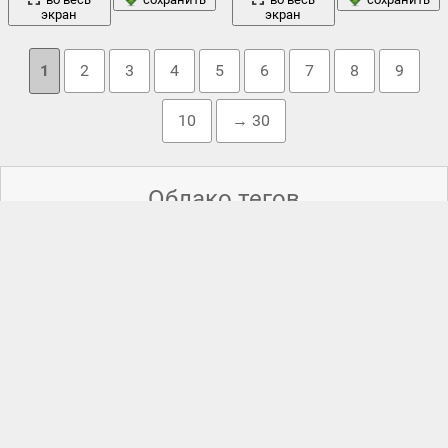
экран
экран
1
2
3
4
5
6
7
8
9
10
→ 30
Облако тегов
вода
авто
берег
вечер
priora
,
,
,
буря
,
в воде
,
,
,
водой
,
гладь
,
девушка
деревья
дом
города
,
дана-пойнт
,
,
,
,
живопись
,
закат
искусство
животные
,
жилое помещение
,
,
залив
,
,
лес
калифорния
,
катера
,
лада
,
,
лодка
,
лодки
,
лучи
,
малибу
,
небо
машина
,
медузы
,
многоэтажки
,
мокрая
,
монарх бич
,
,
облака
ночь
озеро
осень
огни
океан
ночное небо
,
,
,
,
,
,
олени
,
,
отражение
пляж
,
очень листья
,
,
побережье
,
престижная
,