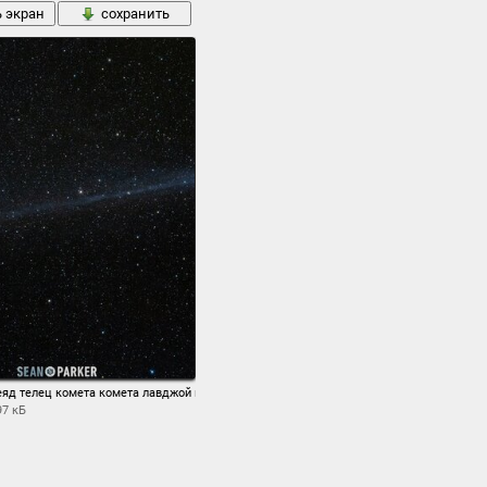
ь экран
сохранить
еяд телец комета комета лавджой ночь звезды
97 кБ
ь экран
сохранить