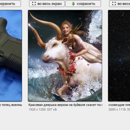
охранить
во весь экран
сохранить
во вес
о телец военные
Красивая девушка верхом на буйволе скачет по волнам
созвездие пл
1920 x 1200, 537 кБ
2000 x 1118, 5
охранить
во весь экран
сохранить
во вес
1
2