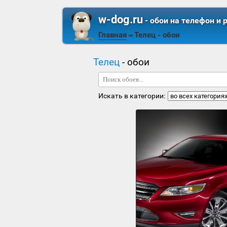
w-dog.ru
- обои на телефон и 
Главная
Телец
- обои
⇒
Телец
- обои
Искать в категории: