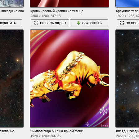
ец звездные сказки звезды полет мечты фэнтези ютака кагайя созвездие девушка е
кровь красный кровяные тельца
браунинг тел
4800 x 1200, 247 кБ
1920 x 1285, 6
охранить
во весь экран
сохранить
во вес
азование
Символ года был на ярком фоне
плеяды гиады
1920 x 1200, 266 кБ
2453 x 1200, 8