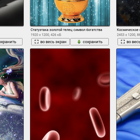
Статуэтака золотой телец символ богатства
Космическое 
1920 x 1200, 426 кБ
2453 x 1200, 8
охранить
во весь экран
сохранить
во вес