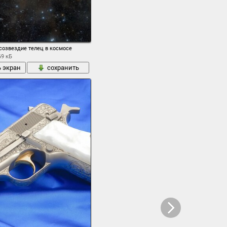
созвездие телец в космосе
69 кБ
ь экран
сохранить