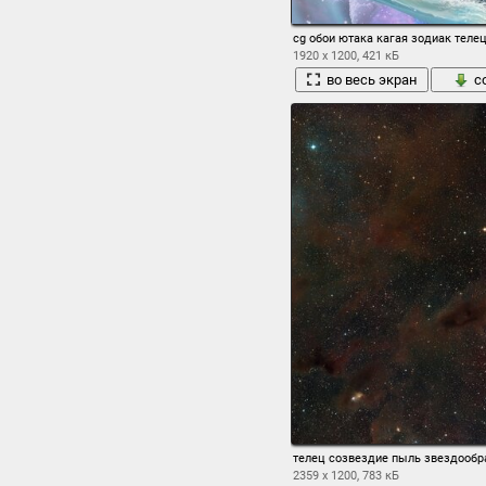
cg обои ютака кагая зодиак тел
1920 x 1200, 421 кБ
во весь экран
с
телец созвездие пыль звездообр
2359 x 1200, 783 кБ