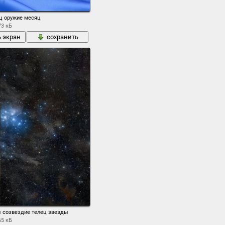
вропа зевс бык венок диадема плеяды волны брызги
ец оружие месяц
73 кБ
ь экран
сохранить
 созвездие телец звезды
65 кБ