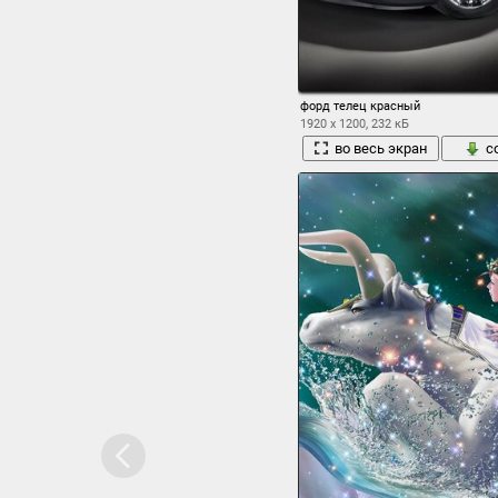
форд телец красный
1920 x 1200, 232 кБ
во весь экран
с