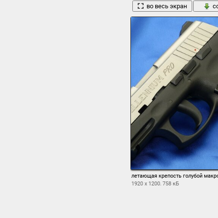
во весь экран
с
летающая крепость голубой макр
1920 x 1200, 758 кБ
во весь экран
с