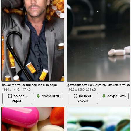
house md таблетки ванная хью лори
фотоаппараты объективы упаковка табле
1920 x 1440, 447 кБ
1920 x 1280, 251 кБ
во весь
сохранить
во весь
сохранить
экран
экран