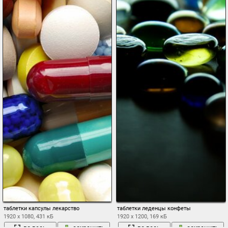
таблетки капсулы лекарство
таблетки леденцы конфеты
1920 x 1080, 431 кБ
1920 x 1200, 169 кБ
во весь
сохранить
во весь
сохранить