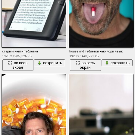
старый книги таблетка
house md таблетки хью лори язык
1920 x 1285, 326 кБ
1920 x 1440, 271 кБ
во весь
сохранить
во весь
сохранить
экран
экран