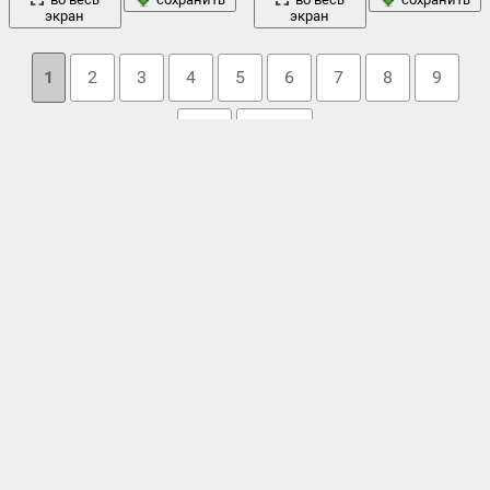
экран
экран
1
2
3
4
5
6
7
8
9
10
→ 23
Облако тегов
дерево
d.burgus
,
анахайм
,
блокировка
,
браслет
,
бульдог
,
,
диван
,
диснейленд
,
замок спящей красавицы
,
зверь
,
имоджен
,
кот
калифорния
кровать
,
колпак
,
,
,
лев
,
леопард
,
малыш
,
обои
мост
отражение
отдых
милый
,
мишка
,
,
на рабочий
,
,
,
,
свет
собака
розы
панда
,
плед
,
подушки
,
,
рыжий котёнок
,
,
,
солнце.
,
сон
,
спит
,
спящая
,
спящая собака
,
спящий
,
спящий
цветы
стол
тигр
щенок
котёнок
,
,
,
,
шарик
,
ши-тцу
,