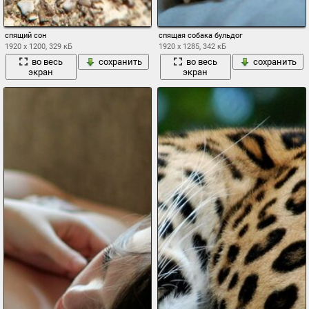
спящий сон
спящая собака бульдог
1920 x 1200, 329 кБ
1920 x 1285, 342 кБ
во весь
сохранить
во весь
сохранить
экран
экран