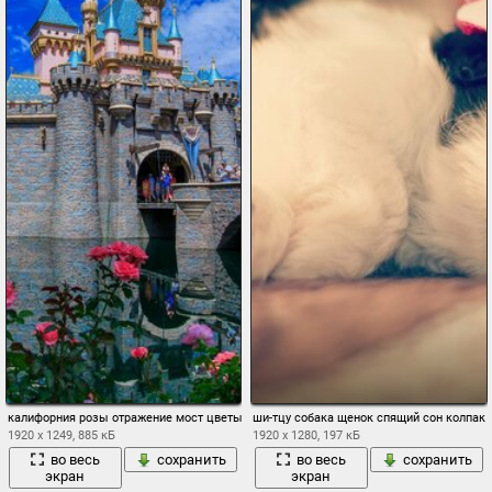
калифорния розы отражение мост цветы диснейленд блокировка анахайм замок с
ши-тцу собака щенок спящий сон колпа
1920 x 1249, 885 кБ
1920 x 1280, 197 кБ
во весь
сохранить
во весь
сохранить
экран
экран