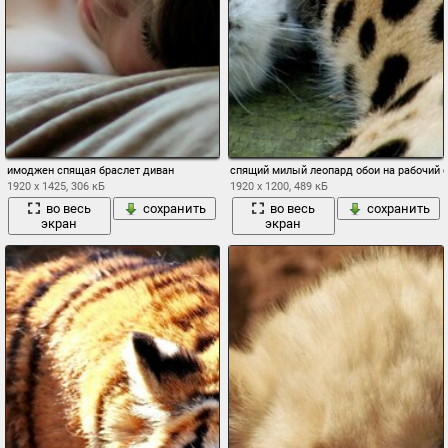
имоджен спящая браслет диван
спящий милый леопард обои на рабочий 
1920 x 1425, 306 кБ
1920 x 1200, 489 кБ
во весь
сохранить
во весь
сохранить
экран
экран