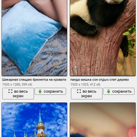
Шикарная спящаю брюнетка на кровати
панда мишка сон отдых спит дерево
1920 x 1280, 599 кБ
1920 x 1325, 412 кБ
во весь
сохранить
во весь
сохранить
экран
экран