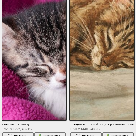
спящий сон плед
спящий котёнок d.burgus рыжий котёнок 
1920 x 1222, 466 кБ
1920 x 1440, 543 кБ
во весь
сохранить
во весь
сохранить