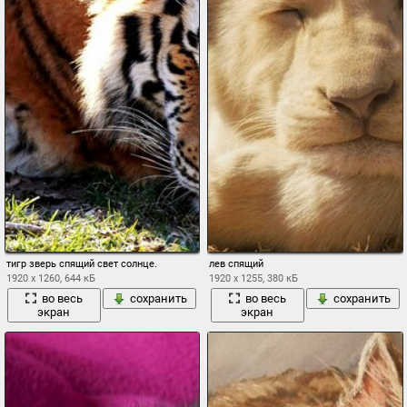
тигр зверь спящий свет солнце.
лев спящий
1920 x 1260, 644 кБ
1920 x 1255, 380 кБ
во весь
сохранить
во весь
сохранить
экран
экран