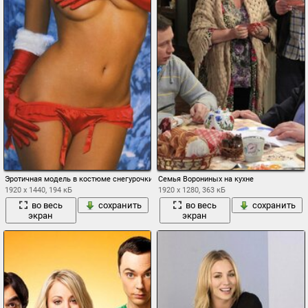
Эротичная модель в костюме снегурочки на синем фоне прикрывает грудь
Семья Ворониных на кухне
1920 x 1440, 194 кБ
1920 x 1280, 363 кБ
во весь
сохранить
во весь
сохранить
экран
экран