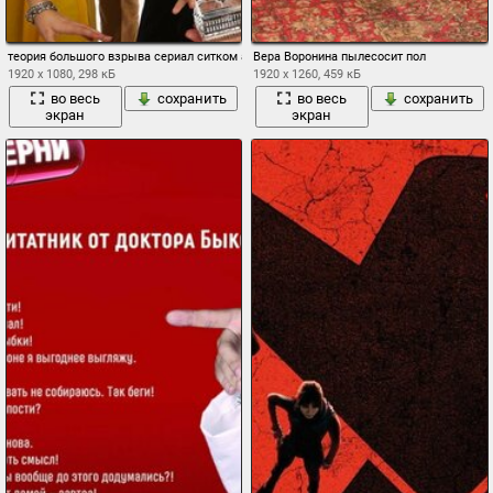
теория большого взрыва сериал ситком актеры
Вера Воронина пылесосит пол
1920 x 1080, 298 кБ
1920 x 1260, 459 кБ
во весь
сохранить
во весь
сохранить
экран
экран