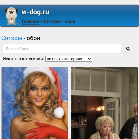
w-dog.ru
Главная
Ситком
- обои
⇒
Ситком
- обои
Искать в категории: