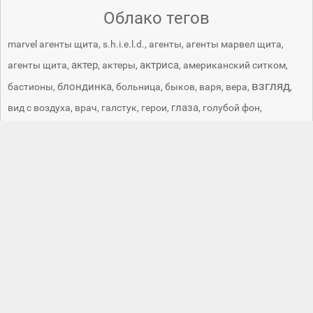
Облако тегов
marvel агенты щита
,
s.h.i.e.l.d.
,
агенты
,
агенты марвел щита
,
актер
актриса
агенты щита
,
,
актеры
,
,
американский ситком
,
взгляд
блондинка
бастионы
,
,
больница
,
быков
,
варя
,
вера
,
,
глаза
вид с воздуха
,
врач
,
галстук
,
герои
,
,
голубой фон
,
девушка
девушки
диван
,
,
,
доктор
,
женщина
,
женщины
,
интерьер
зал
,
иван охлобыстин
,
интерны
,
,
кадр
,
кино
,
красные
киноактеры
,
клиника
,
комедия
,
костюм
,
,
красный фон
,
лицо
красотка
,
кристина асмус
,
кухня
,
,
логотип
,
медицина
,
новый год
,
орел
,
палец
,
пылесос
,
секси
,
сериал
,
сериалы
,
серия
,
ситком
,
снегурка
,
специальные агенты
,
стенка
,
тв serie
,
тени
,
улыбка
теория большого взрыва
,
топлесс
,
,
фильм
,
фильмы
,
фразы
,
цитаты
,
чаепитие
,
человек
,
шпионы
,
эротика