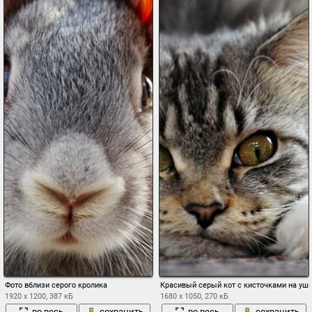
Фото вблизи серого кролика
Красивый серый кот с кисточками на уш
1920 x 1200, 387 кБ
1680 x 1050, 270 кБ
во весь
сохранить
во весь
сохранить