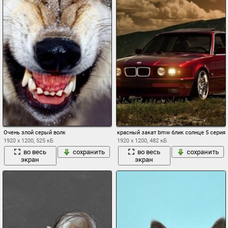
Очень злой серый волк
красный закат bmw блик солнце 5 серия
1920 x 1200, 525 кБ
1920 x 1200, 482 кБ
во весь
сохранить
во весь
сохранить
экран
экран