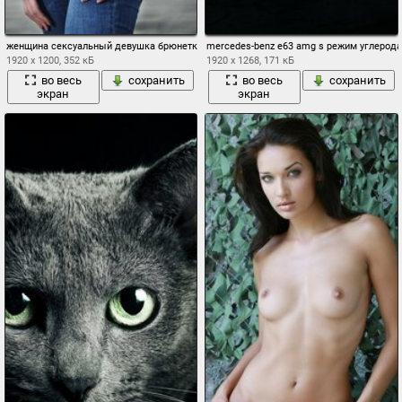
женщина сексуальный девушка брюнетка улица серый
mercedes-benz e63 amg s режим углерод
1920 x 1200, 352 кБ
1920 x 1268, 171 кБ
во весь
сохранить
во весь
сохранить
экран
экран