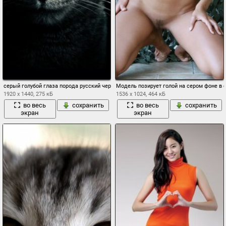
серый голубой глаза порода русский черный фон вид кот зелень
Модель позирует голой на сером фоне в 
1920 x 1440, 275 кБ
1536 x 1024, 464 кБ
во весь
сохранить
во весь
сохранить
экран
экран