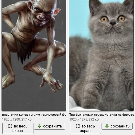
властелин колец голлум темно-серый фон улыбка
Три британских серых котенка на бирюз
1920 x 1200, 217 кБ
1920 x 1275, 292 кБ
во весь
сохранить
во весь
сохранить
экран
экран