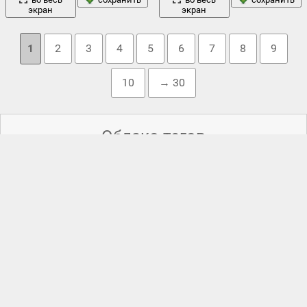
экран
экран
1
2
3
4
5
6
7
8
9
10
→ 30
Облако тегов
bmw
автомобиль
5 серия
,
amg s
,
,
e34
,
e63
,
mercedes-benz
,
,
автоспорт
,
азиатская
,
бирюзовый фон
,
блик
,
большие уши
,
взгляд
брюнетка
вид
британские
,
,
,
,
властелин колец
,
волки
,
девушка
глаза
грудь
,
глазки
,
голлум
,
голубой
,
,
,
женщина
,
закат
зелень
кот
,
звуковой
,
,
злость
,
кисточки
,
,
коты
,
котята
,
кошка
красный
,
,
лапы
,
матовый
,
оскал
,
порода
,
режим
,
сексуальный
серый
русский
,
,
серые
,
,
серый волк
,
сидит
,