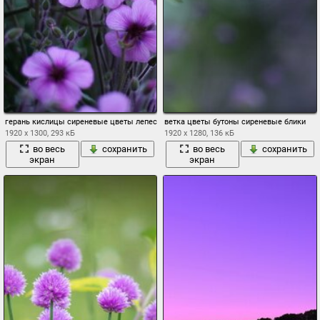
герань кислицы сиреневые цветы лепестки поляна макро размытость
ветка цветы бутоны сиреневые блики
1920 x 1300, 293 кБ
1920 x 1280, 136 кБ
во весь
сохранить
во весь
сохранить
экран
экран