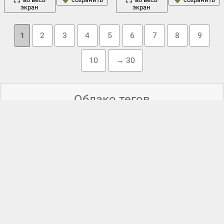
экран
экран
1
2
3
4
5
6
7
8
9
10
→ 30
Облако тегов
боке
американский orchid society
,
блетилла
,
блики
,
,
бутоны
,
камни
ветка
зелень
капли
,
герань
,
,
,
камыш
,
,
капли воды
,
кислица
,
кислицы
,
клумба
,
колокольчики
,
красивые обои для
красота
лепестки
рабочего стола природа
,
,
крокус
,
крокусы
,
,
лес
макро
листья
,
,
лук скорода
,
,
мордочки
,
обработка
,
озеро
размытость
рассвет
,
орхидея
,
поляна
,
,
,
растение
,
роса
,
свет
сад
,
садовые
,
салатовый
,
,
сиреневая
,
сиреневые
,
трава