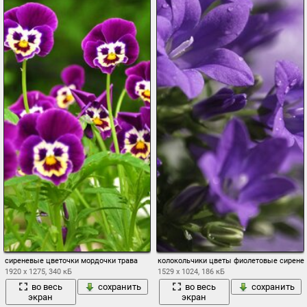
сиреневые цветочки мордочки трава
колокольчики цветы фиолетовые сиренев
1920 x 1275, 340 кБ
1529 x 1024, 186 кБ
во весь
сохранить
во весь
сохранить
экран
экран