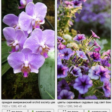
орхидея американский orchid society цветы красивые обои для рабочего стола при
цветы сиреневые садовые сад свет боке
1920 x 1280, 431 кБ
1920 x 1280, 348 кБ
во весь
сохранить
во весь
сохранить