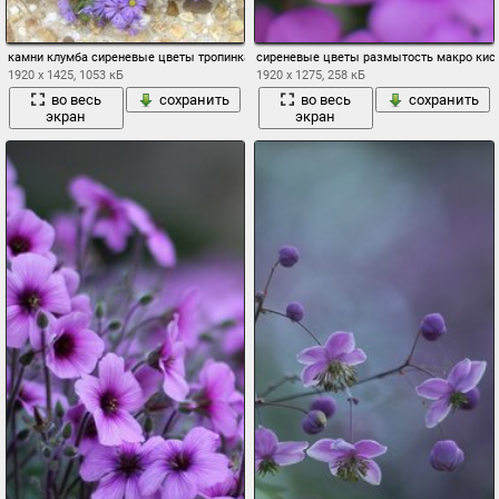
камни клумба сиреневые цветы тропинка
сиреневые цветы размытость макро кис
1920 x 1425, 1053 кБ
1920 x 1275, 258 кБ
во весь
сохранить
во весь
сохранить
экран
экран