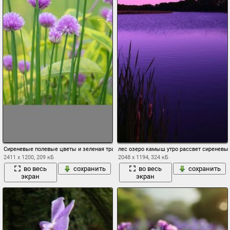
Сиреневые полевые цветы и зеленая трава в разгар лета
лес озеро камыш утро рассвет сиреневы
2411 x 1200, 209 кБ
2048 x 1194, 324 кБ
во весь
сохранить
во весь
сохранить
экран
экран