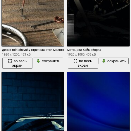
денис tolkishevsky стрекоза стол молоток лупа ключ механизмы
мотоцикл байк сборка
1920 x 1200, 483 кБ
1920 x 1080, 403 кБ
во весь
сохранить
во весь
сохранить
экран
экран