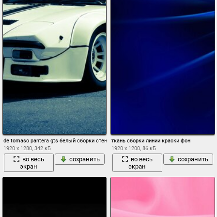
de tomaso pantera gts белый сборки стена
ткань сборки линии краски фон
1920 x 1280, 342 кБ
1920 x 1200, 86 кБ
во весь
сохранить
во весь
сохранить
экран
экран