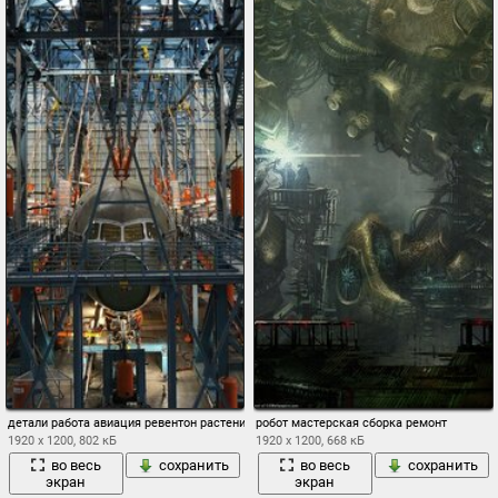
детали работа авиация ревентон растение сборка
робот мастерская сборка ремонт
1920 x 1200, 802 кБ
1920 x 1200, 668 кБ
во весь
сохранить
во весь
сохранить
экран
экран