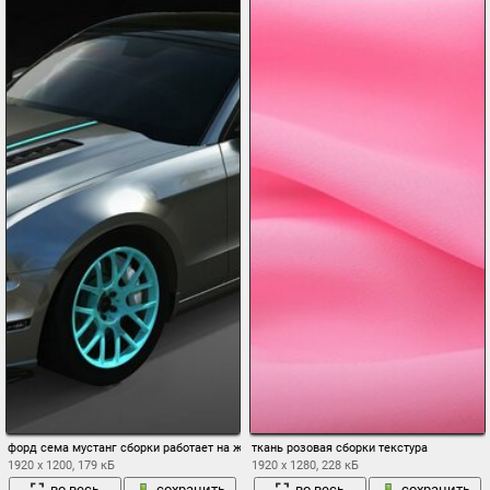
форд сема мустанг сборки работает на женщин передок тюнинг полосы диски мыш
ткань розовая сборки текстура
1920 x 1200, 179 кБ
1920 x 1280, 228 кБ
во весь
сохранить
во весь
сохранить