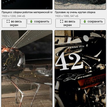
Процесс сборки роботом материнской платы
Грузовик ну очень крутая сборка
1920 x 1200, 244 кБ
1920 x 1080, 547 кБ
во весь
сохранить
во весь
сохранить
экран
экран