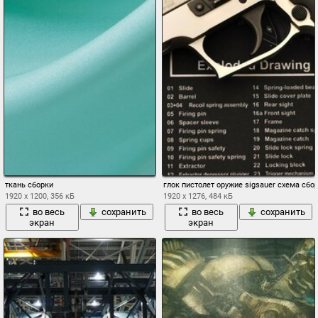
ткань сборки
глок пистолет оружие sigsauer схема сбо
1920 x 1200, 356 кБ
1920 x 1276, 484 кБ
во весь
сохранить
во весь
сохранить
экран
экран