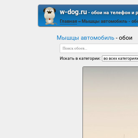
w-dog.ru
- обои на телефон и 
Главная
Мышцы автомобиль
- об
⇒
Мышцы автомобиль
- обои
Искать в категории: