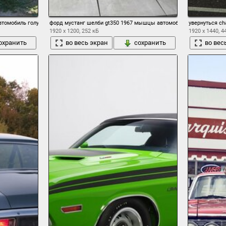
томобиль голубой такси газ волга
форд мустанг шелби gt350 1967 мышцы автомобиль мускул кар п
увернуться c
1920 x 1200, 252 кБ
1920 x 1440, 4
охранить
во весь экран
сохранить
во вес