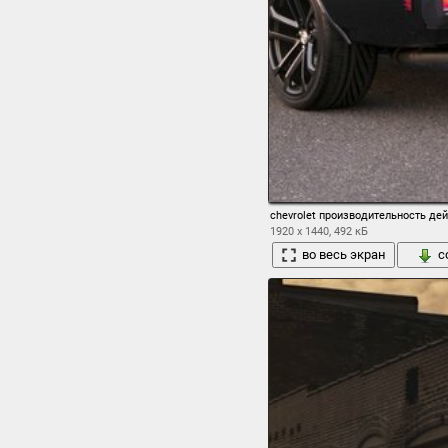
chevrolet производительность де
1920 x 1440, 492 кБ
во весь экран
с