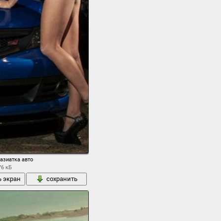
азиатка авто
76 кБ
ь экран
сохранить