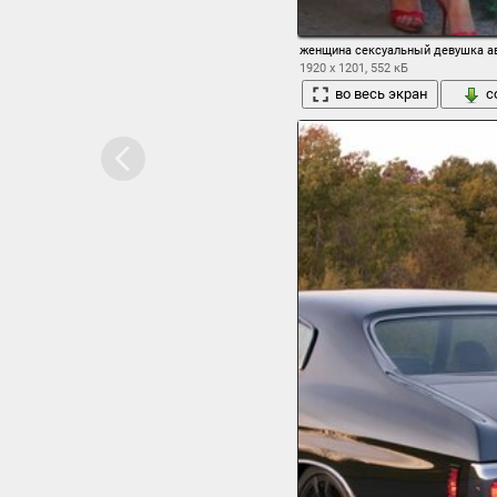
женщина сексуальный девушка ав
1920 x 1201, 552 кБ
во весь экран
с