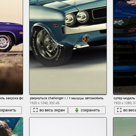
иль закуска фотоработы
увернуться challenger r / t мышцы автомобиль
супер модель 
1920 x 1240, 332 кБ
1920 x 1280, 3
охранить
во весь экран
сохранить
во вес