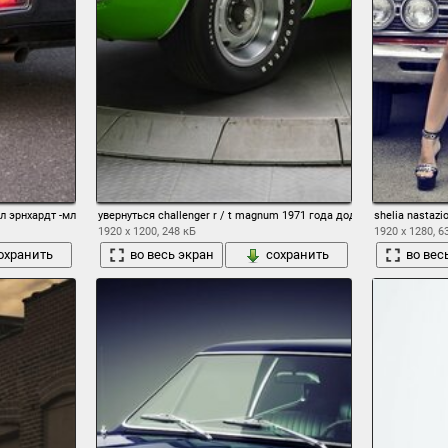
йл эрнхардт -младший \ 'ы chevelle ss концепция 2011 шевроле шевиль вид сзади т
увернуться challenger r / t magnum 1971 года додж челенжер кл
shelia nasta
1920 x 1200, 248 кБ
1920 x 1280, 6
охранить
во весь экран
сохранить
во вес