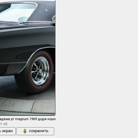
иадема рт magnum 1969 додж коронет вид сзади мышцы автомобиль мускул кар фон
31 кБ
ь экран
сохранить