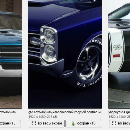
автомобиль
gto автомобиль классический голубой pontiac мышцы автомобиль
увернуться д
1920 x 1080, 213 кБ
1920 x 1200, 2
охранить
во весь экран
сохранить
во вес