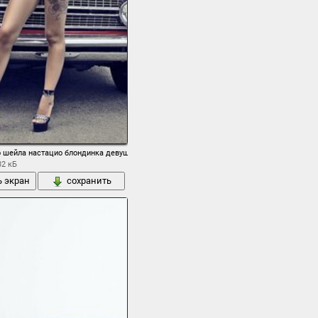
юнинг классика мышцы автомобиль мускул кар дорога деревья
ассика передок мышцы автомобиль мускул кар фон
zio шейла настацио блондинка девушка модель ноги татуировка автомобиль форд фэр
32 кБ
ь экран
сохранить