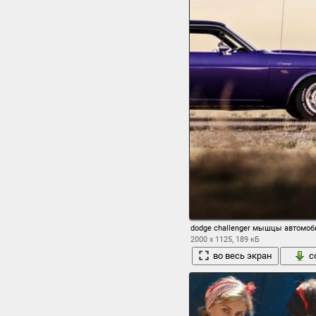
dodge challenger мышцы автомоб
2000 x 1125, 189 кБ
во весь экран
с