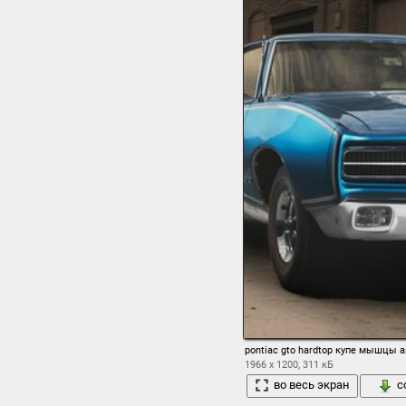
pontiac gto hardtop купе мышцы 
1966 x 1200, 311 кБ
во весь экран
с