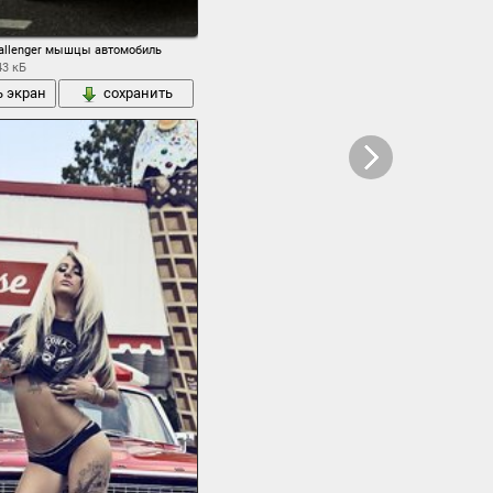
ередок
hallenger мышцы автомобиль
43 кБ
ь экран
сохранить