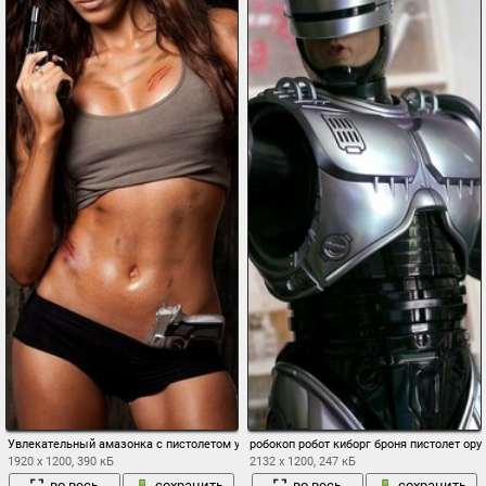
Увлекательный амазонка с пистолетом у стены
робокоп робот киборг броня пистолет ор
1920 x 1200, 390 кБ
2132 x 1200, 247 кБ
во весь
сохранить
во весь
сохранить