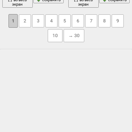
экран
экран
1
2
3
4
5
6
7
8
9
10
→ 30
Облако тегов
актриса
блондинка
1911
,
,
амазонка
,
,
большая грудь
,
большие
вода
сиськи
,
большой
,
броня
,
в красном
,
витязь
,
,
гробница
девушка
грудь
дом
райдер
,
,
,
,
душку
,
женщины
,
кабура
,
киборг
,
косплей
,
кукольный
,
латекс
,
летающая крепость
,
море
оружие
макарыч
,
,
нож-бабочка
,
ножки
,
обнаженная
,
,
пин-ап
,
пистолет
,
пистолет макарова
,
плащ
,
поза
,
попа
,
рисунок
скалы
,
робокоп
,
робот
,
рыжий
,
синий фон
,
сиськи
,
,