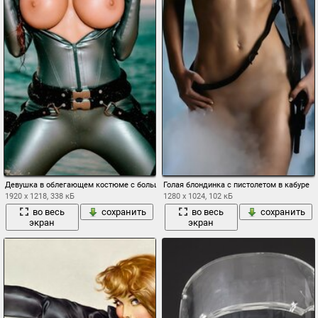
Девушка в облегающем костюме с большой открытой грудью и пистолетами
Голая блондинка с пистолетом в кабуре
1920 x 1218, 338 кБ
1280 x 1024, 102 кБ
во весь
сохранить
во весь
сохранить
экран
экран