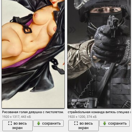
Рисованая голая девушка с пистолетом. Красивая Картина
страйкбольная команда витязь спецназ 
1920 x 1317, 443 кБ
1920 x 1200, 374 кБ
во весь
сохранить
во весь
сохранить
экран
экран