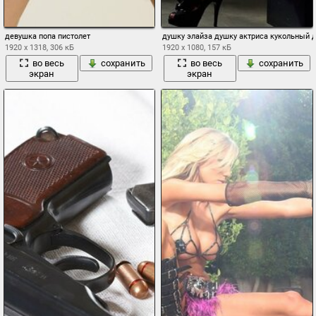
девушка попа пистолет
душку элайза душку актриса кукольный 
1920 x 1318, 306 кБ
1920 x 1080, 157 кБ
во весь
сохранить
во весь
сохранить
экран
экран