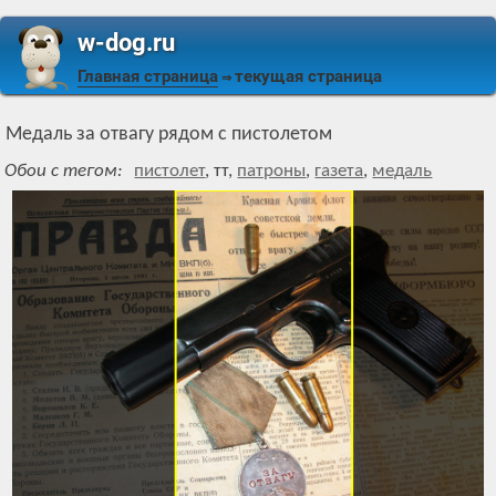
w-dog.ru
Главная страница
текущая страница
⇒
Медаль за отвагу рядом с пистолетом
Обои с тегом:
пистолет
,
тт
,
патроны
,
газета
,
медаль