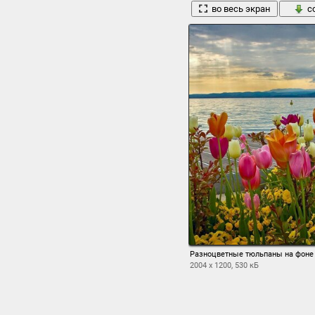
во весь экран
с
Разноцветные тюльпаны на фоне 
2004 x 1200, 530 кБ
во весь экран
с