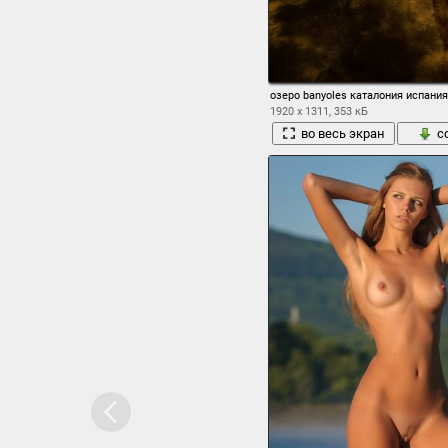
озеро banyoles каталония испани
1920 x 1311, 353 кБ
во весь экран
с