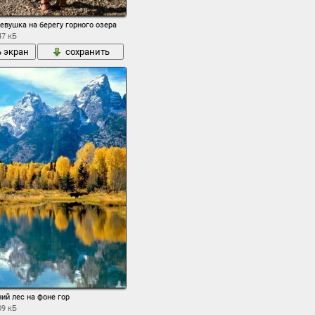
евушка на берегу горного озера
47 кБ
ь экран
сохранить
ий лес на фоне гор
09 кБ