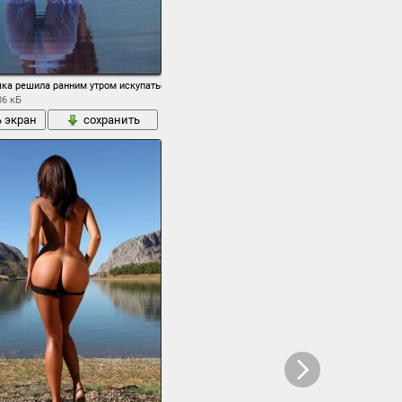
ка решила ранним утром искупаться в озере голенькой
06 кБ
ь экран
сохранить