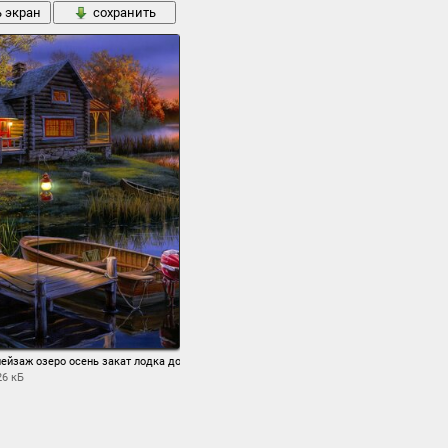
ь экран
сохранить
ейзаж озеро осень закат лодка домик утки фонарь арт
26 кБ
ь экран
сохранить