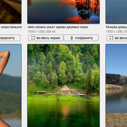
я озеро баньолес закат лодка озеро горы
небо облака закат зарево деревья озеро
Мокрая девуш
1920 x 1200, 328 кБ
1920 x 1280, 3
охранить
во весь экран
сохранить
во вес