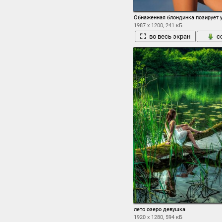
Обнаженная блондинка позирует у
1987 x 1200, 241 кБ
во весь экран
с
лето озеро девушка
1920 x 1280, 594 кБ