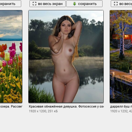
охранить
во весь экран
сохранить
во вес
озера. Рассвет
Красивая обнажëнная девушка. Фотосессия у озера
даррелл буш п
1920 x 1200, 251 кБ
1920 x 1232, 4
охранить
во весь экран
сохранить
во вес
1
2
3
4
5
6
7
8
9
10
→ 30