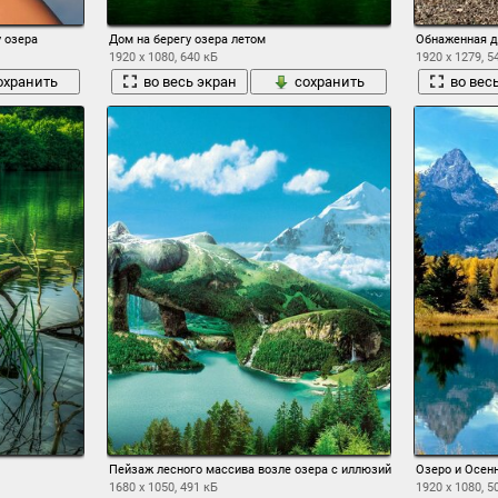
 озера
Дом на берегу озера летом
Обнаженная д
1920 x 1080, 640 кБ
1920 x 1279, 5
охранить
во весь экран
сохранить
во вес
Пейзаж лесного массива возле озера с иллюзий девушки
Озеро и Осенн
1680 x 1050, 491 кБ
1920 x 1080, 5