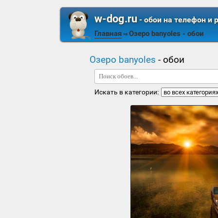
w-dog.ru
- обои на телефон и 
Главная
Озеро banyoles
- обои
⇒
Озеро banyoles
- обои
Искать в категории: