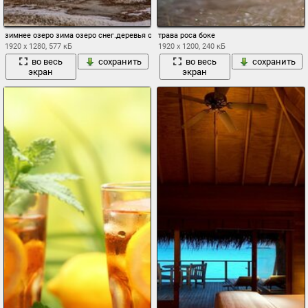
зимнее озеро зима озеро снег.деревья обработка
трава роса боке
1920 x 1280, 577 кБ
1920 x 1200, 240 кБ
во весь
сохранить
во весь
сохранить
экран
экран