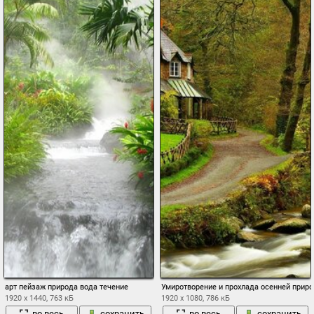
арт пейзаж природа вода течение
Умиротворение и прохлада осенней прир
1920 x 1440, 763 кБ
1920 x 1080, 786 кБ
во весь
сохранить
во весь
сохранить