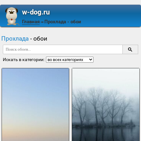
w-dog.ru
Главная
Прохлада
- обои
⇒
Прохлада
- обои
Искать в категории: