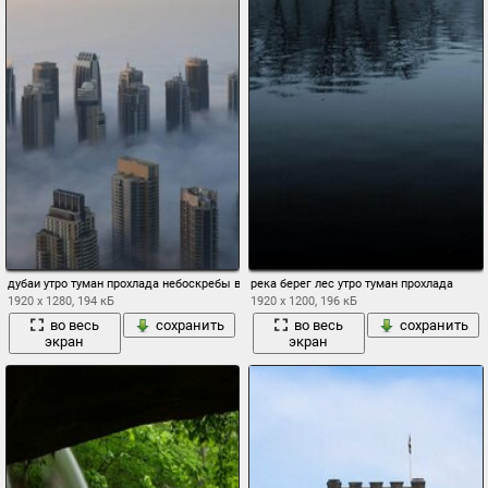
дубаи утро туман прохлада небоскребы высота
река берег лес утро туман прохлада
1920 x 1280, 194 кБ
1920 x 1200, 196 кБ
во весь
сохранить
во весь
сохранить
экран
экран