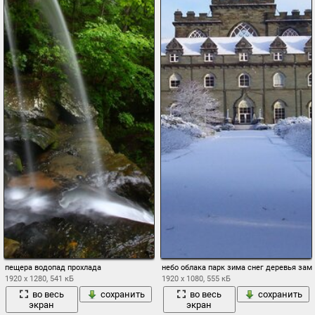
пещера водопад прохлада
небо облака парк зима снег деревья зам
1920 x 1280, 541 кБ
1920 x 1080, 555 кБ
во весь
сохранить
во весь
сохранить
экран
экран