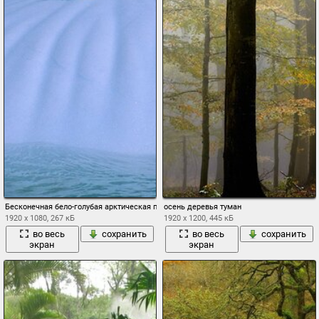
Бесконечная бело-голубая арктическая прохлада
осень деревья туман
1920 x 1080, 267 кБ
1920 x 1200, 445 кБ
во весь
сохранить
во весь
сохранить
экран
экран