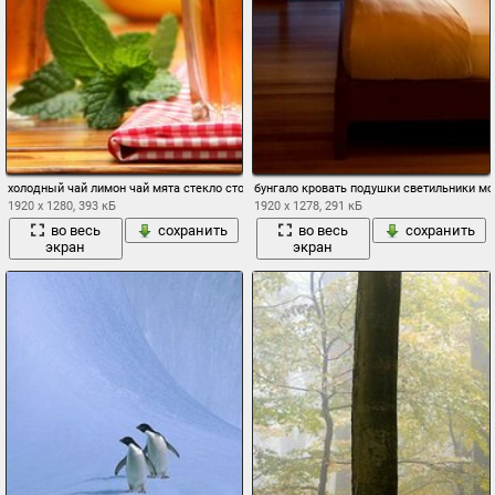
холодный чай лимон чай мята стекло стол салфетка
бунгало кровать подушки светильники м
1920 x 1280, 393 кБ
1920 x 1278, 291 кБ
во весь
сохранить
во весь
сохранить
экран
экран