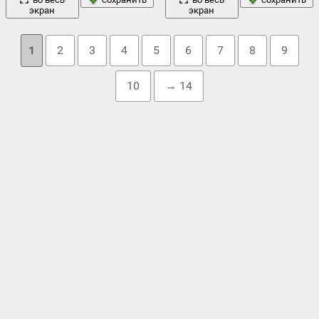
экран
экран
1
2
3
4
5
6
7
8
9
10
→ 14
Облако тегов
боке
актер
,
бамбук
,
белки
,
,
борода
,
борщ
,
вареники с
еда
картошкой
,
вино
,
грибы
,
грызуны
,
дети
,
джинсы
,
,
зелень
кот
живопись
картина
,
животные
,
,
кадр
,
,
кино
,
,
котелок
,
крестьянский обед в поле
,
кроссовки
,
курица
,
кухня
,
листья
люди
лавочка
,
,
лошадь
,
,
маковский
,
мишка
,
обед
,
природа
осень
птица
овощи
,
,
панда
,
пиджак
,
,
птенец
,
,
ресторан
,
рыба
,
секретарша
,
ситуация
,
скамья
,
сметана
,
снопы
,