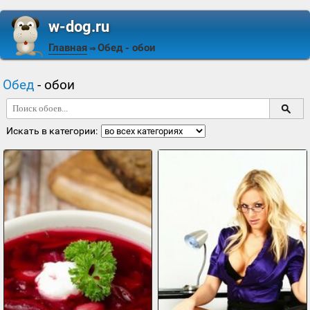
w-dog.ru
Главная
Обед
- обои
⇒
Обед
- обои
Искать в категории: