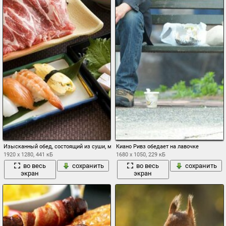
Изысканный обед, состоящий из суши, мяса и морепродуктов
Киано Ривз обедает на лавочке
1920 x 1280, 441 кБ
1680 x 1050, 229 кБ
во весь
сохранить
во весь
сохранить
экран
экран