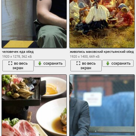
человечек еда обед
живопись маковский крестьянский обед в
1920 x 1278, 362 кБ
1920 x 1400, 669 кБ
во весь
сохранить
во весь
сохранить
экран
экран