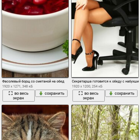
Фасолевый борщ со сметаной на обед
Секретарша готовится к обеду с набухш
1920 x 1271, 348 кБ
1920 x 1200, 254 кБ
во весь
сохранить
во весь
сохранить
экран
экран