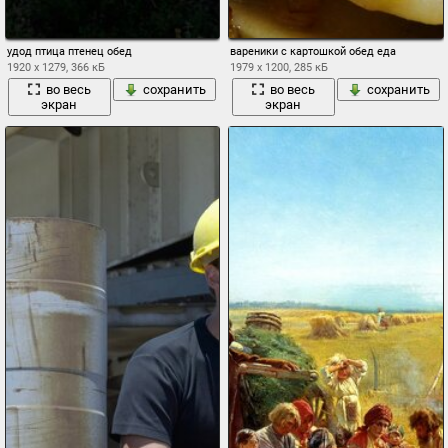
удод птица птенец обед
вареники с картошкой обед еда
1920 x 1279, 366 кБ
1979 x 1200, 285 кБ
во весь
сохранить
во весь
сохранить
экран
экран