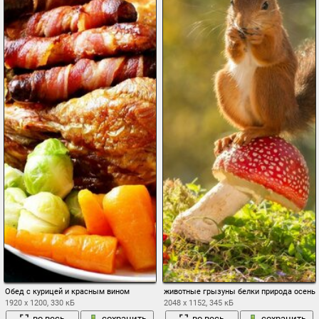
Обед с курицей и красным вином
животные грызуны белки природа осень 
1920 x 1200, 330 кБ
2048 x 1152, 345 кБ
во весь
сохранить
во весь
сохранить