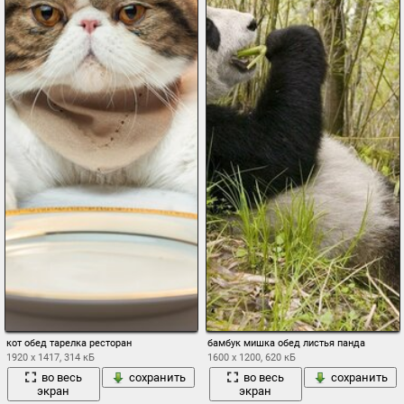
кот обед тарелка ресторан
бамбук мишка обед листья панда
1920 x 1417, 314 кБ
1600 x 1200, 620 кБ
во весь
сохранить
во весь
сохранить
экран
экран