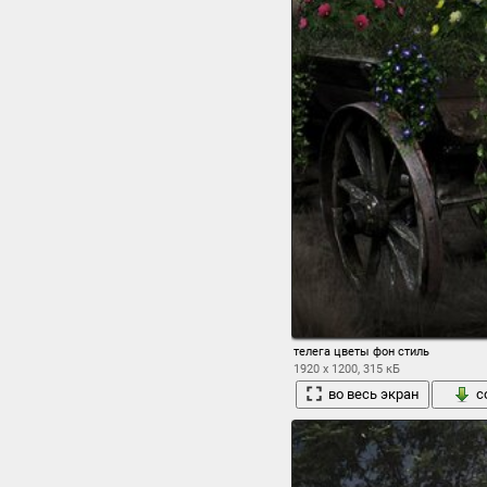
телега цветы фон стиль
1920 x 1200, 315 кБ
во весь экран
с