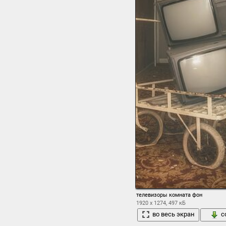
телевизоры комната фон
1920 x 1274, 497 кБ
во весь экран
с