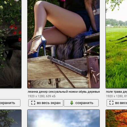
леанна декер сексуальный ножки обувь деревья зеленый модель 
поле трава де
1920 x 1280, 639 кБ
1920 x 1280, 8
охранить
во весь экран
сохранить
во вес