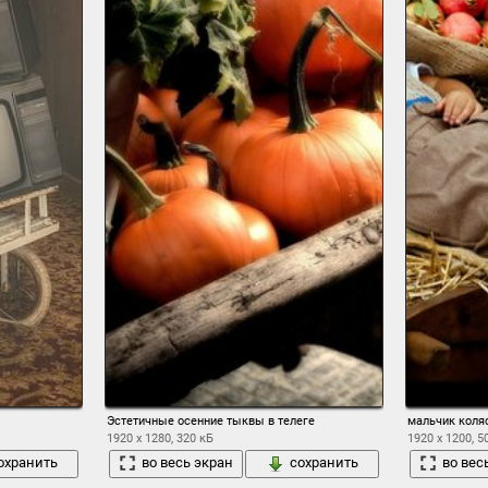
Эстетичные осенние тыквы в телеге
мальчик коля
1920 x 1280, 320 кБ
1920 x 1200, 5
охранить
во весь экран
сохранить
во вес