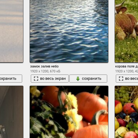
замок залив небо
корова поле д
1920 x 1200, 670 кБ
1920 x 1200, 4
охранить
во весь экран
сохранить
во вес