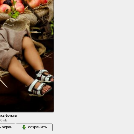
ска фрукты
05 кБ
ь экран
сохранить