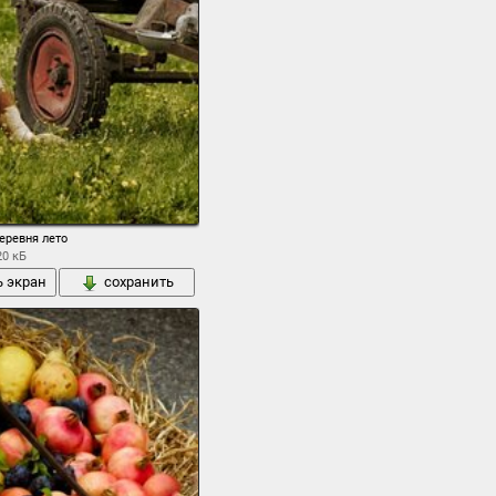
еревня лето
20 кБ
ь экран
сохранить