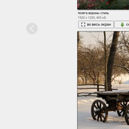
телега вороны стиль
1920 x 1200, 405 кБ
во весь экран
с