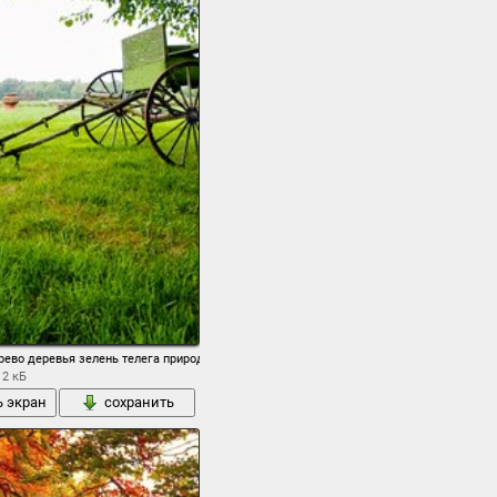
одет
рево деревья зелень телега природа пейзаж
12 кБ
ь экран
сохранить