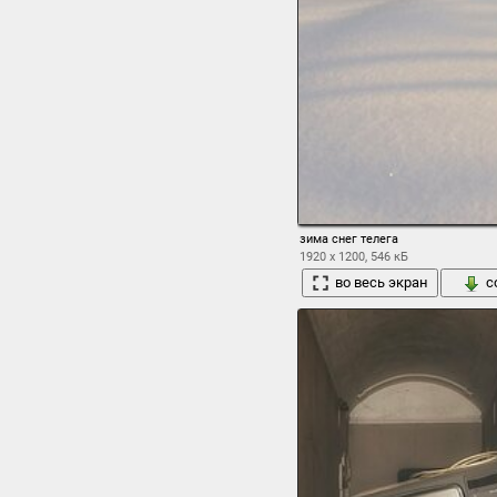
зима снег телега
1920 x 1200, 546 кБ
во весь экран
с