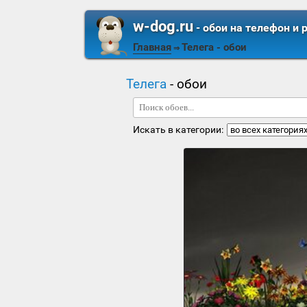
w-dog.ru
- обои на телефон и 
Главная
Телега
- обои
⇒
Телега
- обои
Искать в категории: