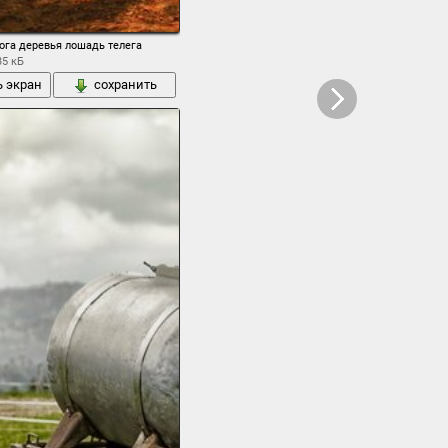
ога деревья лошадь телега
35 кБ
ь экран
сохранить