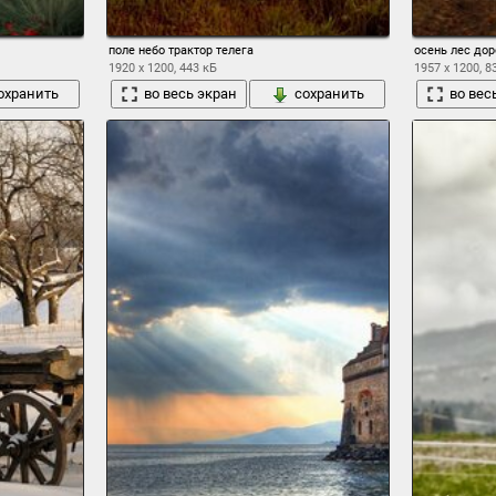
поле небо трактор телега
осень лес дор
1920 x 1200, 443 кБ
1957 x 1200, 8
охранить
во весь экран
сохранить
во вес