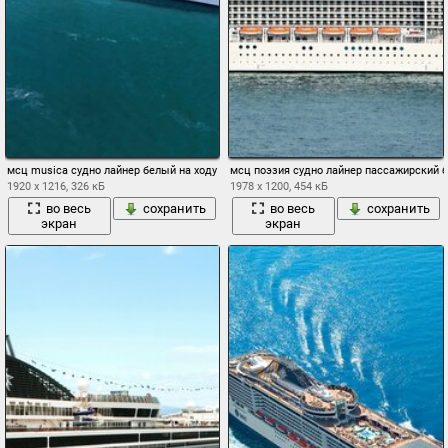
мсц musica судно лайнер белый на ходу море вода день пассажирский катер остов 
мсц поэзия судно лайнер пассажирский б
1920 x 1216, 326 кБ
1978 x 1200, 454 кБ
во весь
сохранить
во весь
сохранить
экран
экран