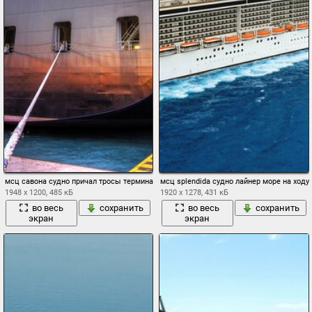
мсц савона судно причал тросы терминал кран контейнеровоз вечер корма юта
мсц splendida судно лайнер море на ходу
1948 x 1200, 485 кБ
1920 x 1278, 431 кБ
во весь
сохранить
во весь
сохранить
экран
экран