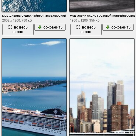
мсц дивина судно лайнер пассажирский на ходу море вода день белый круиз
мсц элени судно грозовой контейнеровоз
2002 x 1200, 780 кБ
1980 x 1200, 356 кБ
во весь
сохранить
во весь
сохранить
экран
экран