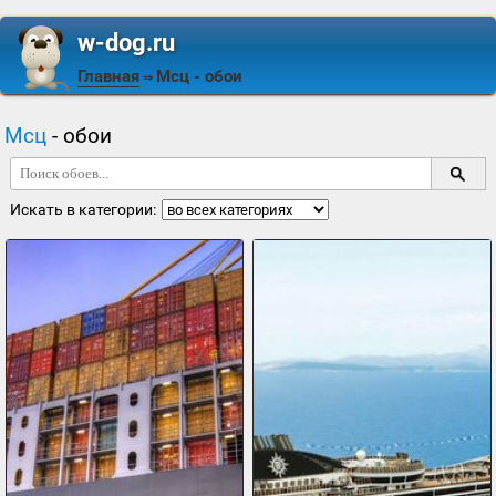
w-dog.ru
Главная
Мсц
- обои
⇒
Мсц
- обои
Искать в категории: