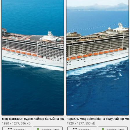
мсц фантазия судно лайнер белый на ходу море вода день пассажирский штиль
корабль мсц splendida на ходу лайнер мо
1920 x 1277, 386 кБ
1920 x 1277, 553 кБ
во весь
сохранить
во весь
сохранить