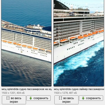
мсц splendida судно пассажирское на ходу море вода лайнер
мсц splendida судно лайнер пассажирски
1920 x 1201, 404 кБ
1920 x 1278, 487 кБ
во весь
сохранить
во весь
сохранить
экран
экран