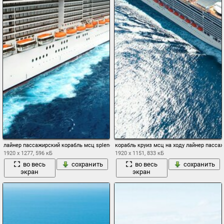
лайнер пассажирский корабль мсц splendida
корабль круиз мсц на ходу лайнер пасса
1920 x 1277, 596 кБ
1920 x 1151, 833 кБ
во весь
сохранить
во весь
сохранить
экран
экран