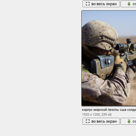
во весь экран
с
корпус морской пехоты сша солд
1920 x 1200, 239 кБ
во весь экран
с