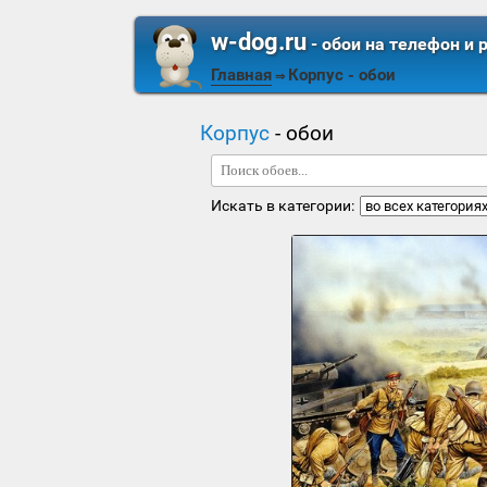
w-dog.ru
- обои на телефон и 
Главная
Корпус
- обои
⇒
Корпус
- обои
Искать в категории: