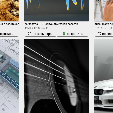
 8-я советская армия пытается прорваться через танковые корпуса немцев июня 1941
самолёт ан-70 корпус двигатели лопасти
дизайн архите
1920 x 1288, 167 кБ
1920 x 1275, 3
охранить
во весь экран
сохранить
во вес