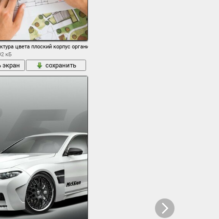
г. вов ww2 .
ктура цвета плоский корпус организация
92 кБ
ь экран
сохранить