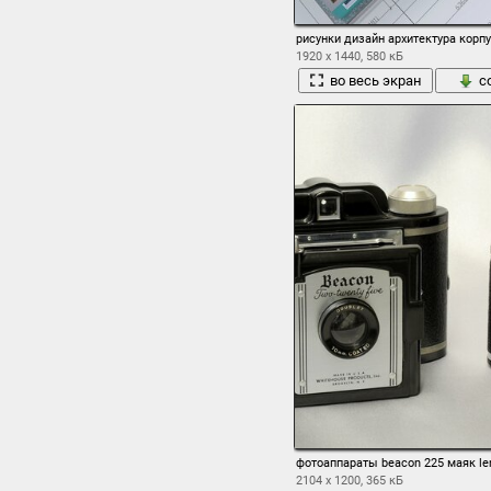
рисунки дизайн архитектура корп
1920 x 1440, 580 кБ
во весь экран
с
фотоаппараты beacon 225 маяк le
2104 x 1200, 365 кБ