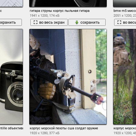
ус
гитара струны корпус пыльная гитара
bmw m5 мисси
1941 x 1200, 174 кБ
2051 x 1200, 2
охранить
во весь экран
сохранить
во вес
ntille объективы диафрагмы корпуса ретростиль
корпус морской пехоты сша солдат оружие
корпус морск
1920 x 1280, 377 кБ
1920 x 1200, 4