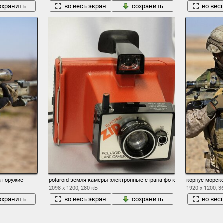
охранить
во весь экран
сохранить
во вес
ат оружие
polaroid земля камеры электронные страна фотоаппарат пластик
корпус морск
2098 x 1200, 280 кБ
1920 x 1200, 3
охранить
во весь экран
сохранить
во вес
1
2
3
4
5
6
7
8
9
10
→ 13