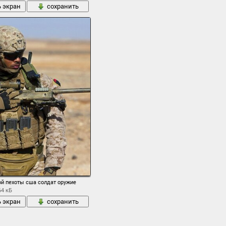
ь экран
сохранить
овый корпус объектив видоискатель вспышка фон
ой пехоты сша солдат оружие
64 кБ
ь экран
сохранить