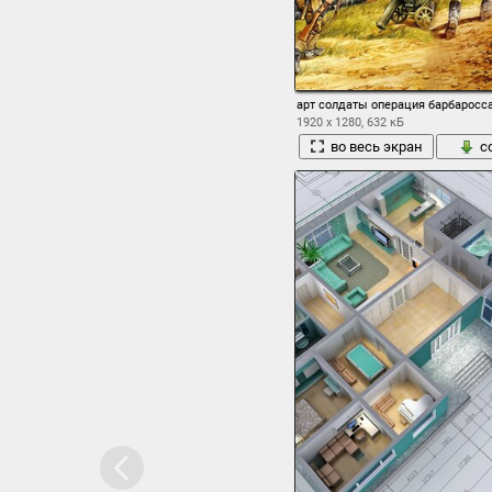
арт солдаты операция барбаросса
1920 x 1280, 632 кБ
во весь экран
с