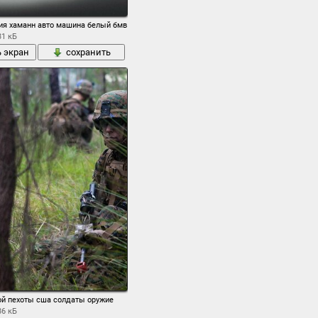
я хаманн авто машина белый бмв бумер седан корпус тюнинг
31 кБ
ь экран
сохранить
ой пехоты сша солдаты оружие
86 кБ