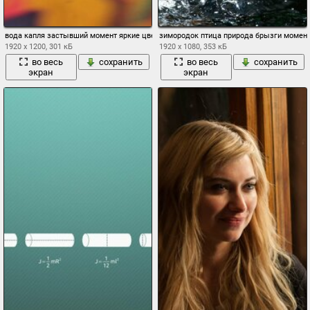
вода капля застывший момент яркие цвета макро
зимородок птица природа брызги момент
1920 x 1200, 301 кБ
1920 x 1080, 353 кБ
во весь
сохранить
во весь
сохранить
экран
экран