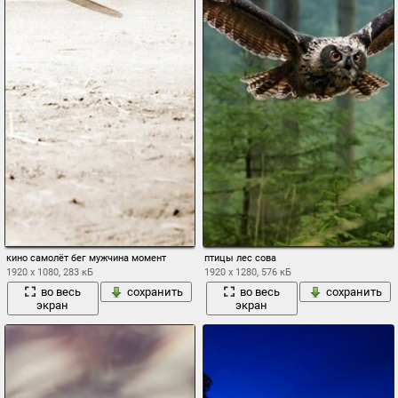
кино самолёт бег мужчина момент
птицы лес сова
1920 x 1080, 283 кБ
1920 x 1280, 576 кБ
во весь
сохранить
во весь
сохранить
экран
экран