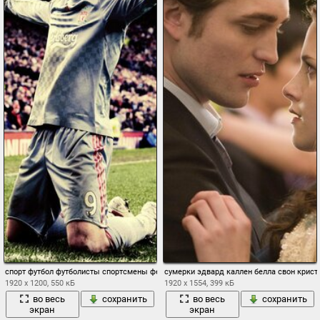
спорт футбол футболисты спортсмены фернандо торрес поле трава радость победа
сумерки эдвард каллен белла свон крист
1920 x 1200, 550 кБ
1920 x 1554, 399 кБ
во весь
сохранить
во весь
сохранить
экран
экран