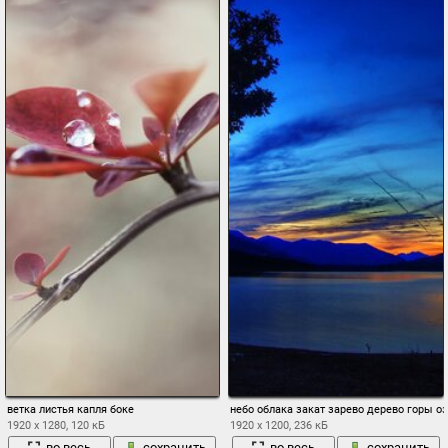
ветка листья капля боке
небо облака закат зарево дерево горы о
1920 x 1280, 120 кБ
1920 x 1200, 236 кБ
во весь
сохранить
во весь
сохранить