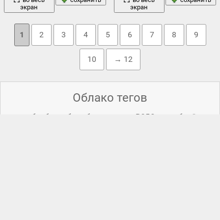
экран
экран
1
2
3
4
5
6
7
8
9
10
→ 12
Облако тегов
вода
боке
ветка
актеры
,
бег
,
белла
,
,
брызги
,
,
,
волшебный
горы
закат
дерево
зеленый
момент
,
,
,
,
зарево
,
застывший
,
,
капли
зимородок
,
инерция
,
каллен
,
,
капля
,
кино
,
колибри
,
лес
листья
лето
любовь
коралловый
,
кристен
,
,
,
ливерпуль
,
,
,
макро
мужчина
,
момент
,
момент инерции
,
моменты победы
,
,
небо
облака
озеро
настроение
,
,
,
,
пара
,
паттинсон
,
победа
,
природа
поле
птица
птицы
,
,
,
,
путс
,
радость
,
роберт
,