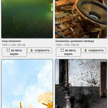
зонд механизм
механизмы динамики провода
1920 x 1200, 292 кБ
1680 x 1050, 328 кБ
во весь
сохранить
во весь
сохранить
экран
экран