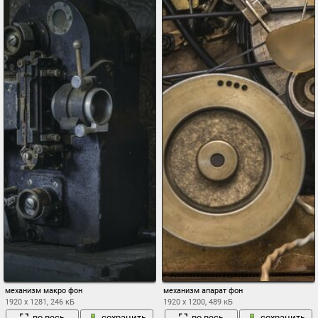
механизм макро фон
механизм апарат фон
1920 x 1281, 246 кБ
1920 x 1200, 489 кБ
во весь
сохранить
во весь
сохранить