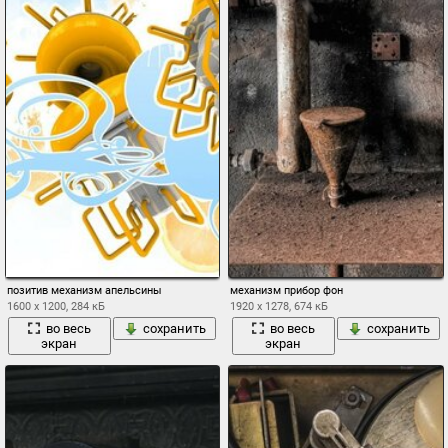
позитив механизм апельсины
механизм прибор фон
1600 x 1200, 284 кБ
1920 x 1278, 674 кБ
во весь
сохранить
во весь
сохранить
экран
экран