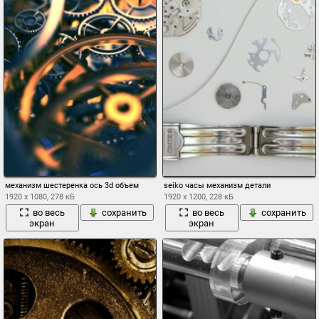
механизм шестеренка ось 3d объем
seiko часы механизм детали
1920 x 1080, 278 кБ
1920 x 1200, 228 кБ
во весь
сохранить
во весь
сохранить
экран
экран