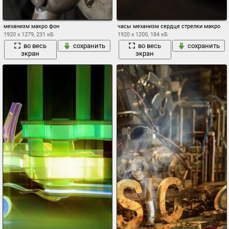
механизм макро фон
часы механизм сердце стрелки макро
1920 x 1279, 231 кБ
1920 x 1200, 184 кБ
во весь
сохранить
во весь
сохранить
экран
экран