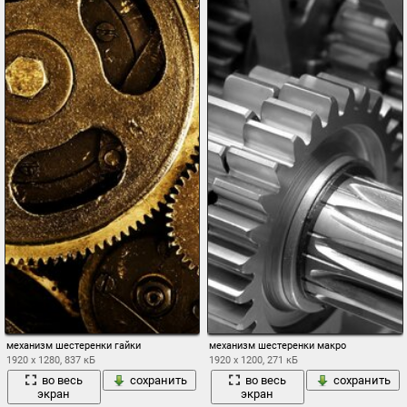
механизм шестеренки гайки
механизм шестеренки макро
1920 x 1280, 837 кБ
1920 x 1200, 271 кБ
во весь
сохранить
во весь
сохранить
экран
экран