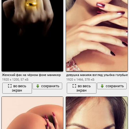
Женский фак на чёрном фоне маникюр
девушка макияж взгляд улыбка голубые 
1920 x 1200, 57 кБ
1920 x 1466, 378 кБ
во весь
сохранить
во весь
сохранить
экран
экран