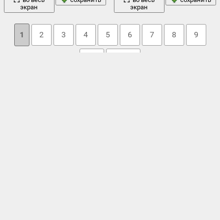
экран
экран
1
2
3
4
5
6
7
8
9
10
→ 11
Облако тегов
взгляд
волосы
глаза
белый фон
,
блестки
,
браслеты
,
,
,
,
девушка
голубые
,
голубые глаза
,
губы
,
,
карие глаза
,
макро
лицо
минимализм
кольцо
,
лак
,
,
макияж
,
,
маникюр
,
,
ноги
,
ногти
,
орхидея
,
пальцы
,
полотенце
,
помада
,
попа
,
стиль
прическа
,
простота
,
ресницы
,
рука
,
руки
,
серьги
,
синие
,
,
фон
улыбка
цвет
темный фон
,
,
фак
,
,
,
цветочки
,
чернокожая
,
черные
,
черный фон
,
шея