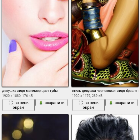
девушка лицо маникюр цвет губы
стиль девушка чернокожая лицо браслет
1920 x 1080, 176 кБ
1920 x 1179, 239 кБ
во весь
сохранить
во весь
сохранить
экран
экран