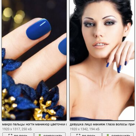
макро пальцы ногти маникюр цветочки синие фон
девушка лицо макияж глаза волосы прич
1920 x 1317, 250 кБ
1920 x 1342, 194 кБ
во весь
сохранить
во весь
сохранить