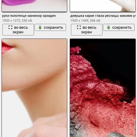
руки полотенце маникюр орхидея
девушка карие глаза ресницы макияж у
1920 x 1272, 230 кБ
1920 x 1449, 266 кБ
во весь
сохранить
во весь
сохранить
экран
экран