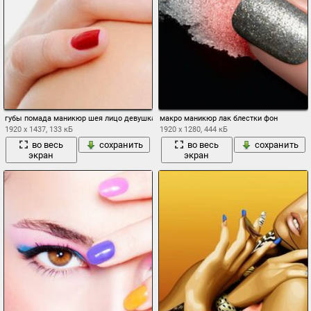
губы помада маникюр шея лицо девушка
макро маникюр лак блестки фон
1920 x 1437, 133 кБ
1920 x 1280, 444 кБ
во весь
сохранить
во весь
сохранить
экран
экран