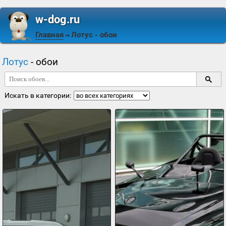
w-dog.ru
Главная
Лотус
- обои
⇒
Лотус
- обои
Искать в категории: