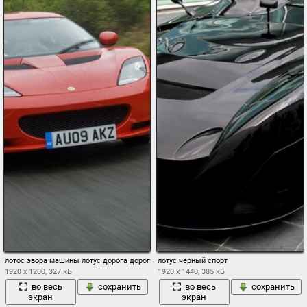
лотос эвора машины лотус дорога дороги дождь дожди
лотус черный спорт
1920 x 1200, 327 кБ
1920 x 1440, 385 кБ
во весь
сохранить
во весь
сохранить
экран
экран