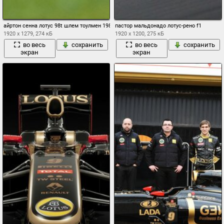
айртон сенна лотус 98t шлем тоулмен 1984 лотус 1985-1987 макларен уильямс 1994 
пастор мальдонадо лотус-рено f1
1920 x 1279, 274 кБ
1920 x 1200, 275 кБ
во весь
сохранить
во весь
сохранить
экран
экран