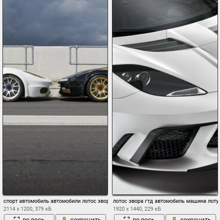
спорт автомобиль автомобили лотос эвора gx лотус евора кар машины
лотос эвора гтд автомобиль машина лот
2114 x 1200, 379 кБ
1920 x 1440, 229 кБ
во весь
сохранить
во весь
сохранить