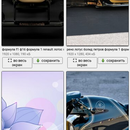
формула f1 ф1б формула 1 renault лотос renault - лотос болид рено-лотус виталий пе
рено лотус болид петров формула 1 форм
1920 x 1080, 190 кБ
1920 x 1280, 434 кБ
во весь
сохранить
во весь
сохранить
экран
экран