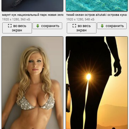
маунт кук национальный парк новая зеландия
тихий океан остров aitutaki острова кук
1920 x 1280, 360 кБ
1920 x 1280, 548 кБ
во весь
сохранить
во весь
сохранить
экран
экран