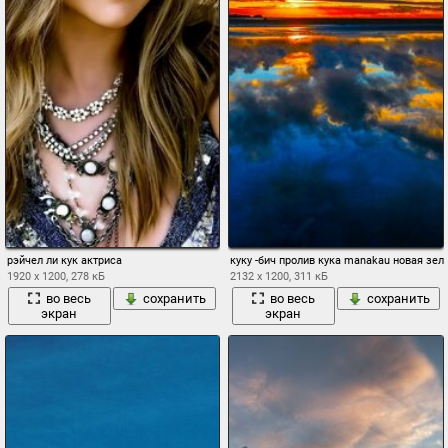
рэйчел ли кук актриса
куку -бич пролив кука manakau новая зе
1920 x 1200, 278 кБ
2132 x 1200, 311 кБ
во весь
сохранить
во весь
сохранить
экран
экран