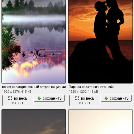
новая зеландия южный остров национальный парк вестленд ледник фокса гора кук
Пара за закате ночного неба
1920 x 1276, 615 кБ
1920 x 1200, 145 кБ
во весь
сохранить
во весь
сохранить
экран
экран