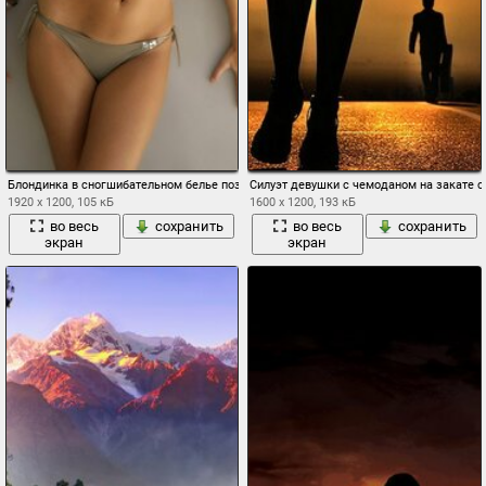
Блондинка в сногшибательном белье позирует
Силуэт девушки с чемоданом на закате 
1920 x 1200, 105 кБ
1600 x 1200, 193 кБ
во весь
сохранить
во весь
сохранить
экран
экран