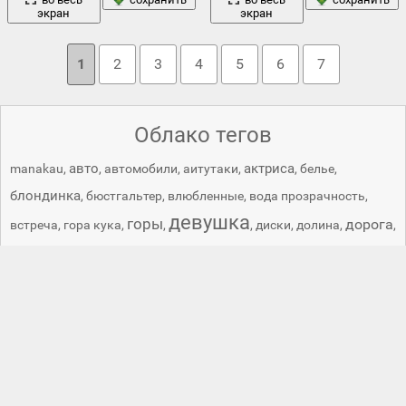
экран
экран
1
2
3
4
5
6
7
Облако тегов
авто
актриса
manakau
,
,
автомобили
,
аитутаки
,
,
белье
,
блондинка
,
бюстгальтер
,
влюбленные
,
вода прозрачность
,
девушка
горы
дорога
встреча
,
гора кука
,
,
,
диски
,
долина
,
,
закат
камни
езда
,
женщины
,
,
,
кейс
,
кук
,
куку -бич
,
ледник
лес
фокса
,
,
лучи
,
манакау
,
маунт кук
,
машины
,
мерс
,
мерседес
,
море
,
национальный парк
,
национальный парк вестленд
,
небо
национальный парк гора кука
,
,
нежность
,
новая
облака
озеро
зеландия
,
ноги
,
ночное небо
,
,
объятия
,
ограда
,
,
отражение
озеро мэтисон
,
остров aitutaki
,
острова кука
,
,