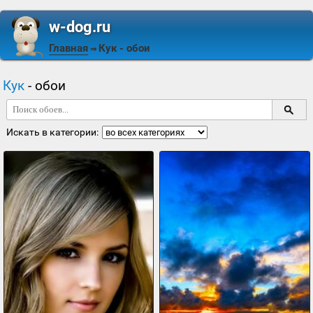
w-dog.ru
Главная
Кук
- обои
⇒
Кук
- обои
Искать в категории: