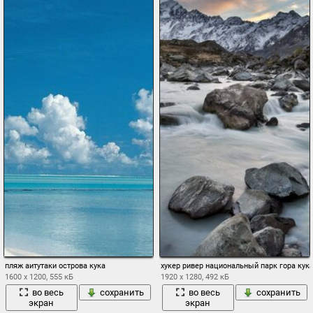
пляж аитутаки острова кука
хукер ривер национальный парк гора кук
1600 x 1200, 555 кБ
1920 x 1280, 492 кБ
во весь
сохранить
во весь
сохранить
экран
экран