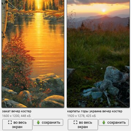
закат вечер костер
карпаты горы украина вечер костер
1600 x 1200, 448 кБ
1920 x 1278, 425 кБ
во весь
сохранить
во весь
сохранить
экран
экран