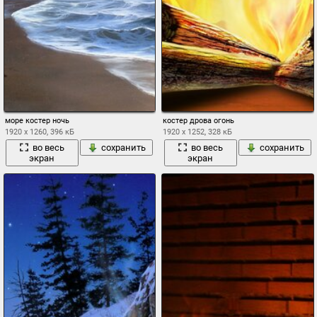
море костер ночь
костер дрова огонь
1920 x 1260, 396 кБ
1920 x 1252, 328 кБ
во весь
сохранить
во весь
сохранить
экран
экран