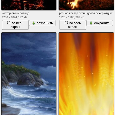
костер огонь солнце
разное костер огонь дрова вечер отдых
1280 x 1024, 192 кБ
1920 x 1280, 289 кБ
во весь
сохранить
во весь
сохранить
экран
экран