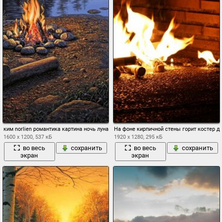
ким norlien романтика картина ночь луна отдых туризм река лодка костер островок 
На фоне кирпичной стены горит костер 
1600 x 1200, 537 кБ
1920 x 1280, 295 кБ
во весь
сохранить
во весь
сохранить
экран
экран