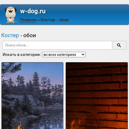
w-dog.ru
Главная
Костер
- обои
⇒
Костер
- обои
Искать в категории: