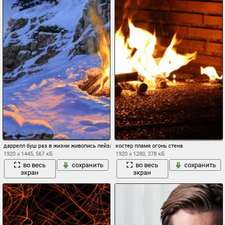
даррелл буш раз в жизни живопись пейзаж поздний вечер ночь горы костер сосны 
костер пламя огонь стена
1920 x 1445, 567 кБ
1920 x 1280, 378 кБ
во весь
сохранить
во весь
сохранить
экран
экран