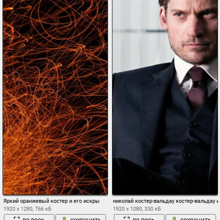
Яркий оранжевый костер и его искры
николай костер-вальдау костер-вальдау и
1920 x 1280, 766 кБ
1920 x 1080, 330 кБ
во весь
сохранить
во весь
сохранить