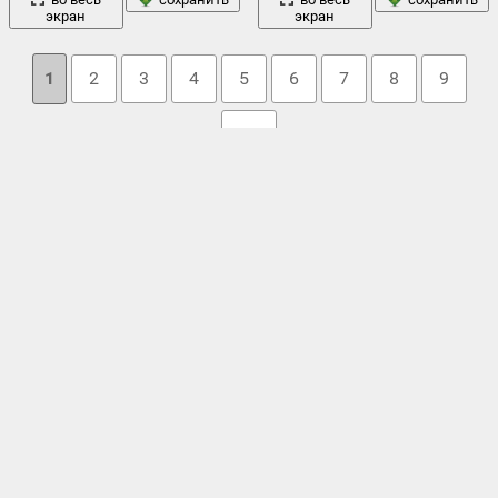
экран
экран
1
2
3
4
5
6
7
8
9
10
Облако тегов
горы
вечер
актер
ель
живопись
,
,
,
даррелл буш
,
дрова
,
,
,
закат
зима
звезды
,
звездопад
,
,
,
игра престолов
,
искры
,
картина
карпаты
,
,
ким norlien
,
кирпичная стена
,
костер
,
костер-
море
луна
минимализм
лодка
вальдау
,
,
,
,
,
николай костер-
ночь
огонь
отдых
вальдау
,
,
,
островок
,
,
отра
,
палочки
,
пейзаж
река
,
пламя
,
поздний вечер
,
раз в жизни
,
разное
,
,
снег
солнце
стена
романтика
,
,
,
сосны
,
,
туризм
,
украина