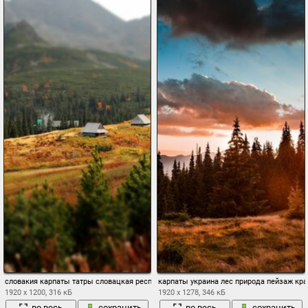
словакия карпаты татры словацкая республика западные карпаты
карпаты украина лес природа пейзаж кра
1920 x 1200, 316 кБ
1920 x 1278, 346 кБ
во весь
сохранить
во весь
сохранить