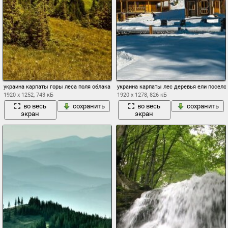
украина карпаты горы леса поля облака
украина карпаты лес деревья ели посело
1920 x 1252, 743 кБ
1920 x 1278, 826 кБ
во весь
сохранить
во весь
сохранить
экран
экран