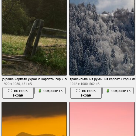
україна карпати украина карпаты горы лес ограждение трава цветы пейзаж закат с
трансильвания румыния карпаты горы ле
1920 x 1080, 451 кБ
1942 x 1080, 562 кБ
во весь
сохранить
во весь
сохранить
экран
экран