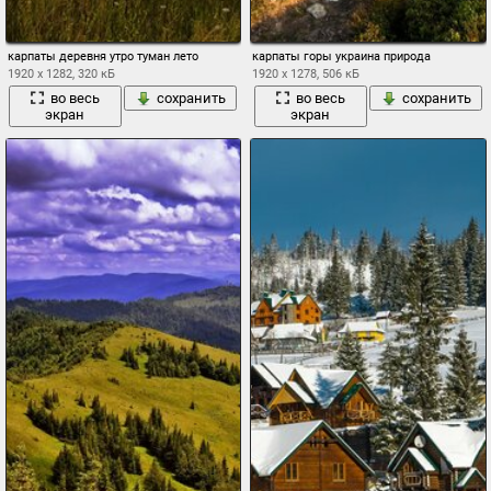
карпаты деревня утро туман лето
карпаты горы украина природа
1920 x 1282, 320 кБ
1920 x 1278, 506 кБ
во весь
сохранить
во весь
сохранить
экран
экран