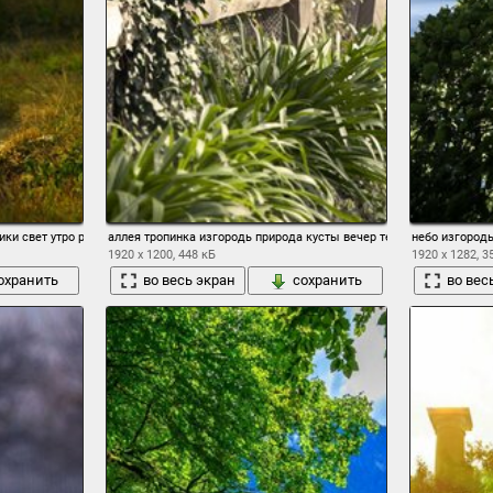
ики свет утро рассвет солнце туман деревья местечко
аллея тропинка изгородь природа кусты вечер тепло лес
небо изгородь
1920 x 1200, 448 кБ
1920 x 1282, 3
охранить
во весь экран
сохранить
во вес