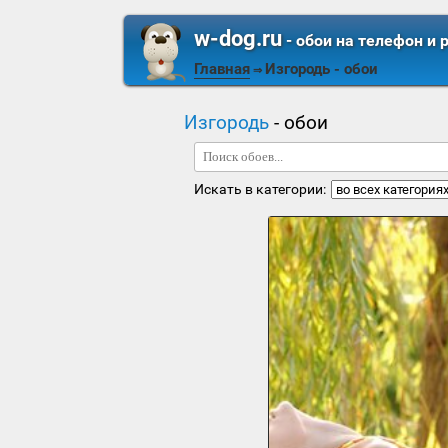
w-dog.ru
- обои на телефон и 
Главная
Изгородь
- обои
⇒
Изгородь
- обои
Искать в категории: