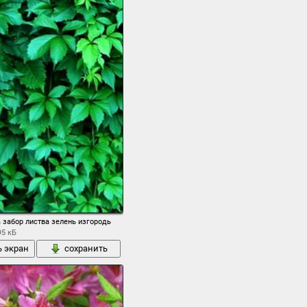
 забор листва зелень изгородь
95 кБ
ь экран
сохранить