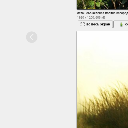
лето небо зеленая поляна изгоро
1920 x 1200, 608 кБ
во весь экран
с