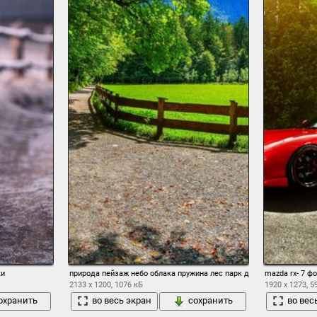
ки
природа пейзаж небо облака пружина лес парк деревья дорога про
mazda rx- 7 ф
2133 x 1200, 1076 кБ
1920 x 1273, 5
охранить
во весь экран
сохранить
во вес