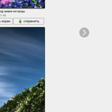
сад живая изгородь
51 кБ
ь экран
сохранить