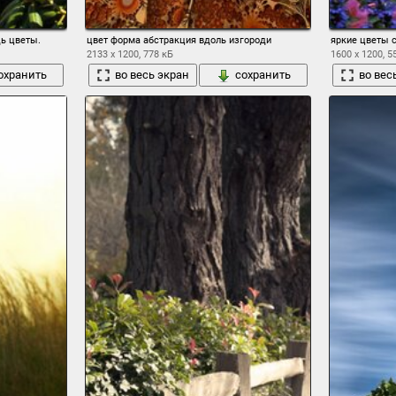
дь цветы.
цвет форма абстракция вдоль изгороди
яркие цветы 
2133 x 1200, 778 кБ
1600 x 1200, 5
охранить
во весь экран
сохранить
во вес