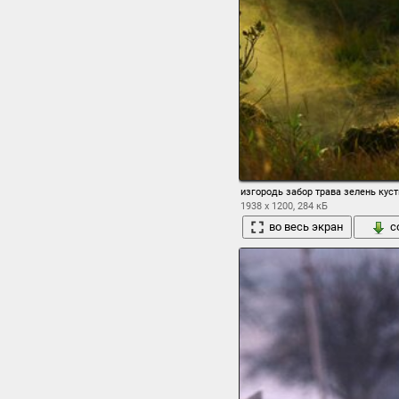
изгородь забор трава зелень куст
1938 x 1200, 284 кБ
во весь экран
с