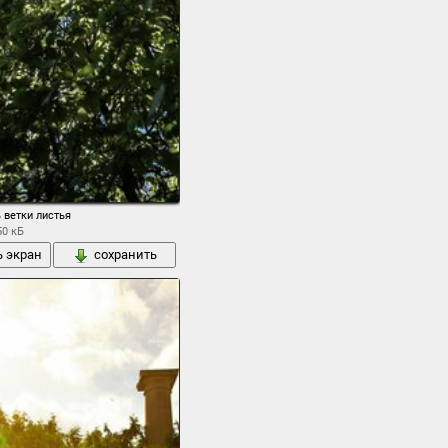
 ветки листья
50 кБ
ь экран
сохранить