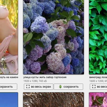
хнуть на каменную изгородь
улица кусты жить забор гортензия
виноград лоза
1920 x 1280, 743 кБ
1600 x 1200, 6
охранить
во весь экран
сохранить
во вес