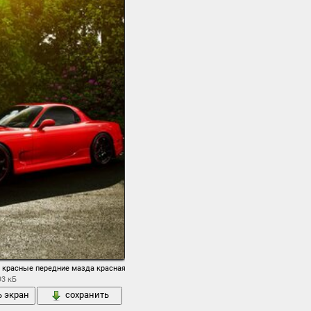
гулка весна
о красные передние мазда красная колонны солнце блик
93 кБ
ь экран
сохранить