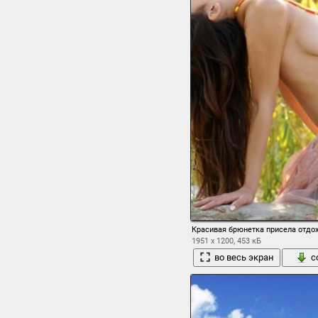
Красивая брюнетка присела отдо
1951 x 1200, 453 кБ
во весь экран
с