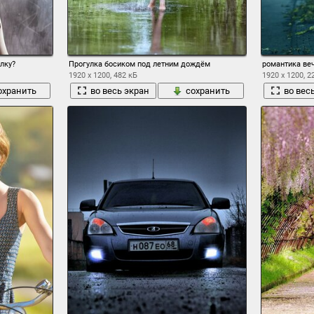
лку?
Прогулка босиком под летним дождём
романтика веч
1920 x 1200, 482 кБ
1920 x 1200, 2
охранить
во весь экран
сохранить
во вес