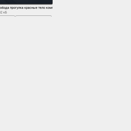
е цвета прогулка
a свобода прогулка красные тело комплект город сзади
42 кБ
ь экран
сохранить
девушка
,
ки
,
загородная
,
лавочка
,
лавочки
,
ночь
очные города
,
,
отражение
,
,
падаю
,
мрак
,
приора
,
ет в окнах
,
свобода
,
,
фары
,
фигурка
,