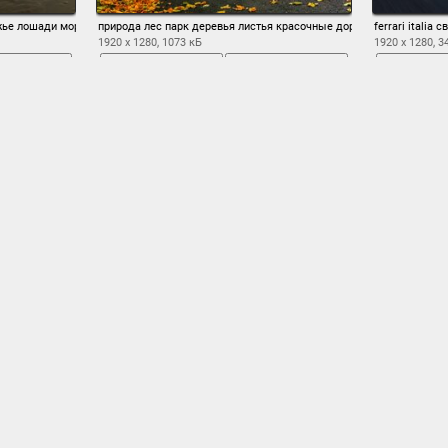
жье лошади море песок отражение
природа лес парк деревья листья красочные дорога осень падени
ferrari itali
1920 x 1280, 1073 кБ
1920 x 1280, 3
охранить
во весь экран
сохранить
во вес
1
2
3
4
5
6
7
8
9
10
→ 30
Облако тегов
взгляд
город
то
боке
брюнетка
вечер
грудь
,
,
,
ваз
,
велосипед
,
,
,
,
,
ревья
дорога
дома
,
дети
,
дождь
,
,
домовый сыч
,
,
дорожка
,
дорож
зима
красные
я
,
,
колея
,
комплект
,
красивая
,
,
красочные
,
креатив
,
море
листья
машина
модель
настроение
тва
,
,
лошади
,
,
,
,
мрак
,
,
н
осень
,
огонек
,
огоньки
,
ограда
,
окно
,
оптика
,
осенние обои
,
,
отдых
рк
песок
,
парки
,
перед
,
,
пикник
,
побережье
,
позирует
,
позитив
,
полу
свет
,
прогулки
,
радость
,
размытость
,
релакс
,
романтика
,
санки
,
,
св
снег
собака
улыбка
ейка
,
скамейки
,
,
,
сова
,
сугробы
,
сумерки
,
тело
,