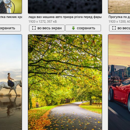
улка пикник красивая девушка велосипед улыбка радость романтика отдых позитив р
лада ваз машина авто приора priora перед фары оптика
Прогулка по д
1920 x 1272, 357 кБ
1920 x 1200, 6
охранить
во весь экран
сохранить
во вес