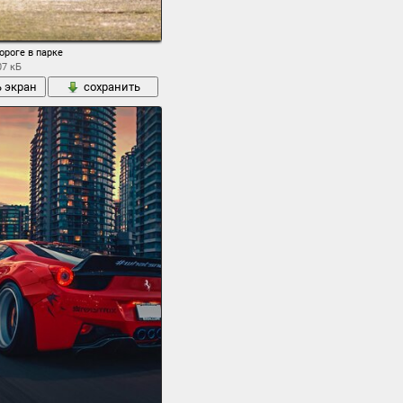
елакс размытость боке обои .
ороге в парке
07 кБ
ь экран
сохранить