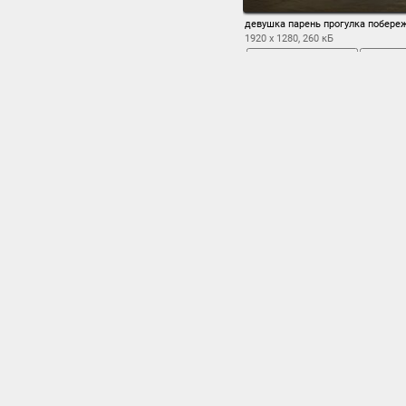
девушка парень прогулка побере
1920 x 1280, 260 кБ
во весь экран
с
ав
ferrari
,
italia
,
priora
,
де
дерево
деревня
,
,
заснеженные деревь
лес
лето
лада
,
,
,
лис
облака
огни
,
обои .
,
парень
па
падение
,
,
природа
,
прогулка
сзади
,
сиденья
,
скам