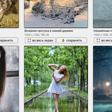
Вечерняя прогулка в зимней деревне
Обнажённая пр
1920 x 1200, 780 кБ
1920 x 1200, 4
охранить
во весь экран
сохранить
во вес