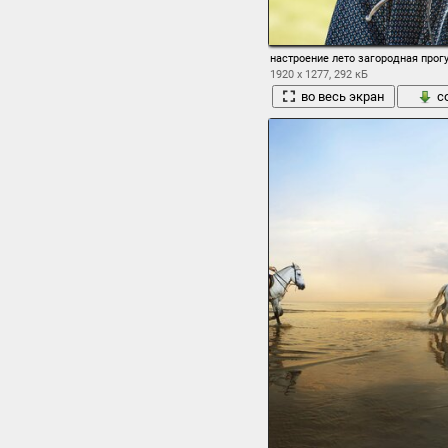
настроение лето загородная прог
1920 x 1277, 292 кБ
во весь экран
с