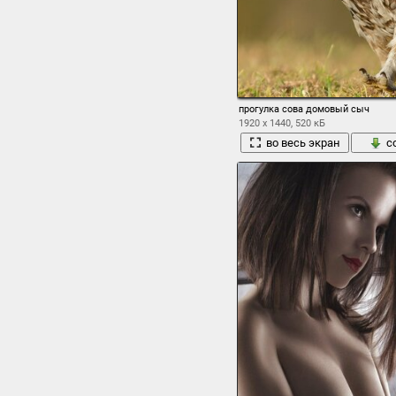
прогулка сова домовый сыч
1920 x 1440, 520 кБ
во весь экран
с