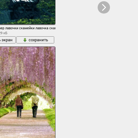
ер лавочки скамейки лавочка скамейка сиденья парки ночные города дорожка дорож
29 кБ
ь экран
сохранить