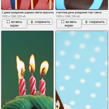
с днем рождения шарики свечи красочные письма день рождения
счастлив день рождения торт свечи
1920 x 1280, 223 кБ
1920 x 1285, 239 кБ
во весь
сохранить
во весь
сохранить
экран
экран