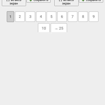
экран
экран
1
2
3
4
5
6
7
8
9
10
→ 25
Облако тегов
десерт
еда
блюдо
,
выпечка
,
глазурь
,
голубика
,
,
джем
,
,
ежевика
,
земляника
,
изюм
,
кекс
,
кексики
,
кексы
,
красная смородина
,
красной смородины
,
крем
,
крошки
,
лимон
,
ложка
,
малина
,
обои
мармелад
,
маффин
,
маффины
,
натюрморт
,
,
пирог
,
полноэкранные
пирожное
,
,
поросёнок
,
посыпка
,
сладкое
,
фон
чашка
сладости
,
тарелка
,
тарталетки
,
торт
,
,
чай
,
,
черная
широкоформатные
смородина
,
черника
,
черной смородины
,
,