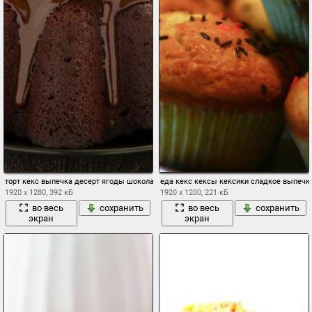
торт кекс выпечка десерт ягоды шоколад глазурь
еда кекс кексы кексики сладкое выпеч
1920 x 1280, 392 кБ
1920 x 1200, 221 кБ
во весь
сохранить
во весь
сохранить
экран
экран