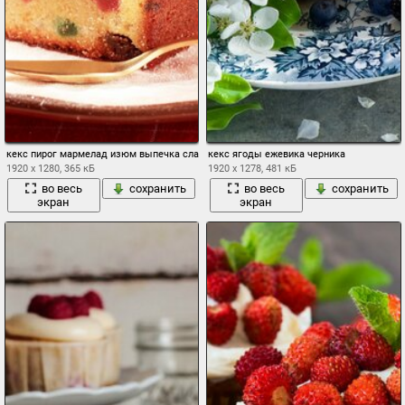
кекс пирог мармелад изюм выпечка сладкое тарелка ложка
кекс ягоды ежевика черника
1920 x 1280, 365 кБ
1920 x 1278, 481 кБ
во весь
сохранить
во весь
сохранить
экран
экран