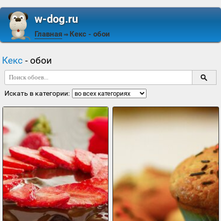
w-dog.ru
Главная
Кекс
- обои
⇒
Кекс
- обои
Искать в категории: