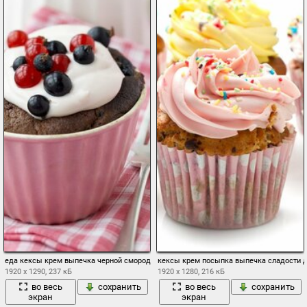
еда кексы крем выпечка черной смородины красной смородины сладости десерт 
кексы крем посыпка выпечка сладости д
1920 x 1290, 237 кБ
1920 x 1280, 216 кБ
во весь
сохранить
во весь
сохранить
экран
экран