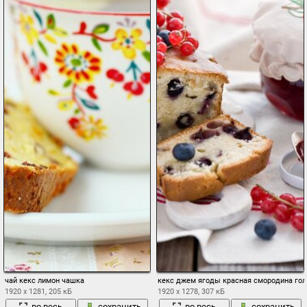
чай кекс лимон чашка
кекс джем ягоды красная смородина го
1920 x 1281, 205 кБ
1920 x 1278, 307 кБ
во весь
сохранить
во весь
сохранить