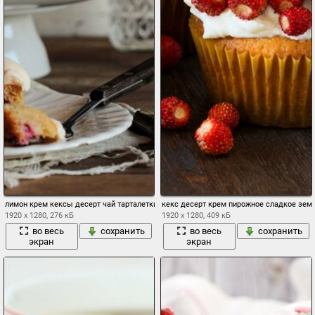
лимон крем кексы десерт чай тарталетки маффин сладости выпечка малина ягоды
кекс десерт крем пирожное сладкое зем
1920 x 1280, 276 кБ
1920 x 1280, 409 кБ
во весь
сохранить
во весь
сохранить
экран
экран