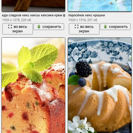
еда сладкое кекс кексы кексики крем фон обои широкоформатные полноэкранны
поросёнок кекс крошки
1920 x 1278, 220 кБ
1920 x 1316, 251 кБ
во весь
сохранить
во весь
сохранить
экран
экран