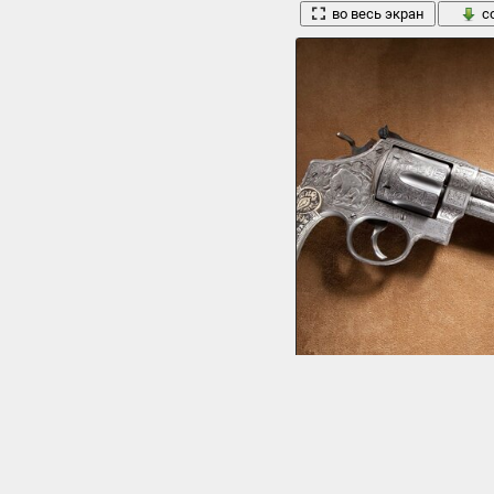
во весь экран
с
Старинный револьвер серого цвет
1920 x 1280, 676 кБ
во весь экран
с