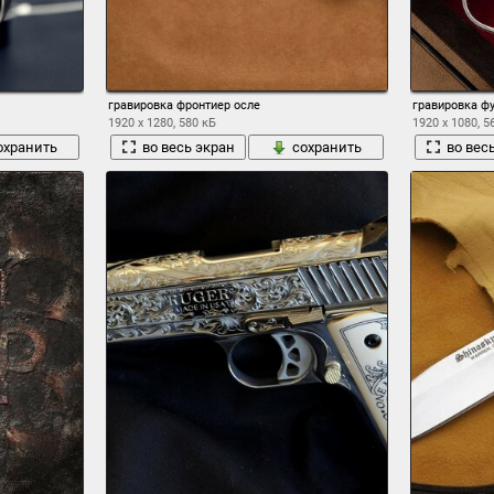
гравировка фронтиер осле
гравировка ф
1920 x 1280, 580 кБ
1920 x 1080, 5
охранить
во весь экран
сохранить
во вес