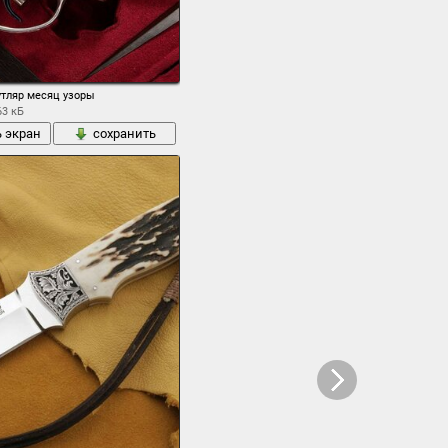
утляр месяц узоры
63 кБ
ь экран
сохранить