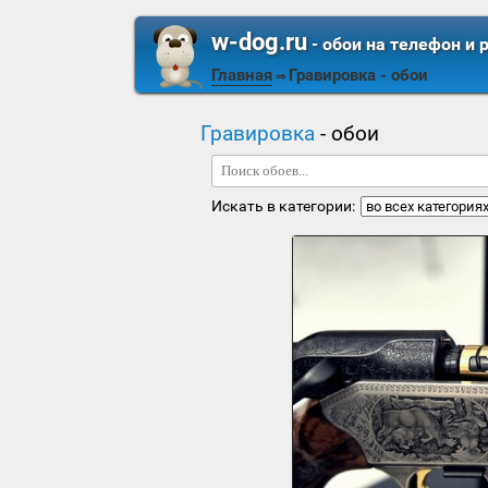
w-dog.ru
- обои на телефон и 
Главная
Гравировка
- обои
⇒
Гравировка
- обои
Искать в категории: