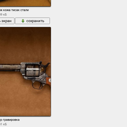
ж кожа тисак стали
49 кБ
ь экран
сохранить
ер гравировка
41 кБ