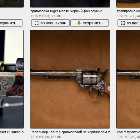
гравировка ruger месяц черный фон оружие
гравировка но
1920 x 1203, 550 кБ
1920 x 1280, 4
охранить
во весь экран
сохранить
во вес
ser r8 заказ сорт ii оружие и усилитель ; охота 2012
Револьвер кольт с гравировкой на коричневом фоне
кольт фронти
1920 x 1280, 485 кБ
1920 x 1280, 4