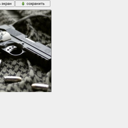
ь экран
сохранить
ружейной 1911 пистолет оружие ткань
42 кБ
ь экран
сохранить