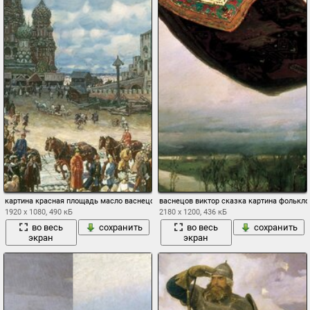
картина красная площадь масло васнецов в.м. русь
васнецов виктор сказка картина фолькло
1920 x 1080, 490 кБ
2180 x 1200, 436 кБ
во весь
сохранить
во весь
сохранить
экран
экран