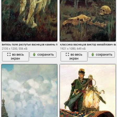
витязь поле распутье васнецов камень преткновение
классика васнецов виктор михайлович ви
2135 x 1200, 556 кБ
1921 x 1080, 649 кБ
во весь
сохранить
во весь
сохранить
экран
экран