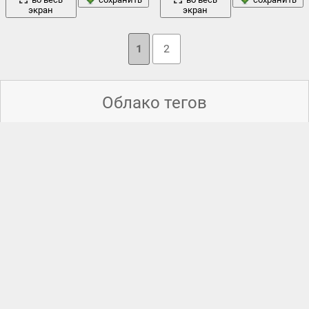
экран
экран
1
2
Облако тегов
баян
,
богатыри
,
былины
,
васнецов
,
васнецов аполлинарий
,
васнецов в.м.
,
васнецов виктор
,
васнецов виктор михайлович
,
вечер
,
витязь
,
витязь на распутье
,
герои
,
горавский
деревья
живопись
здания
аполлинарий гилярьевич
,
,
,
,
картина
история
,
камень
,
,
классика
,
кони
,
конь
,
красная
мост
люди
площадь
,
кремль
,
купцы
,
,
масло
,
,
новгордский торг
,
пейзаж
поле
обоз
,
,
пейзаж с рекой и дорогой
,
,
после
побоища игоря святославича с половцами
,
преткновение
,
река
птицы
,
распутье
,
,
русская быль
,
русь
,
сказ
,
сказка
,