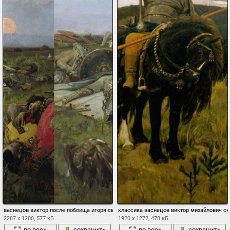
васнецов виктор после побоища игоря святославича с половцами картина герои ис
классика васнецов виктор михайлович с
2287 x 1200, 577 кБ
1920 x 1272, 478 кБ
во весь
сохранить
во весь
сохранить