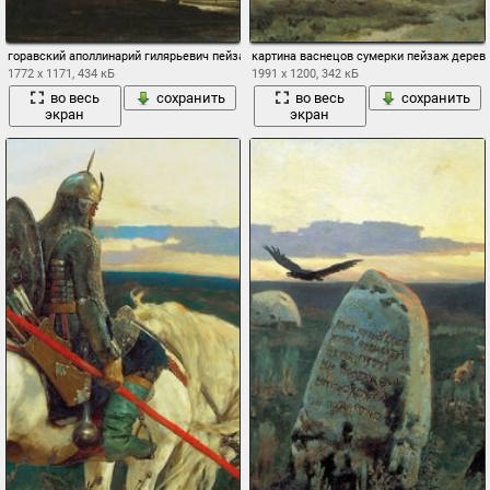
горавский аполлинарий гилярьевич пейзаж с рекой и дорогой телега
картина васнецов сумерки пейзаж деревь
1772 x 1171, 434 кБ
1991 x 1200, 342 кБ
во весь
сохранить
во весь
сохранить
экран
экран