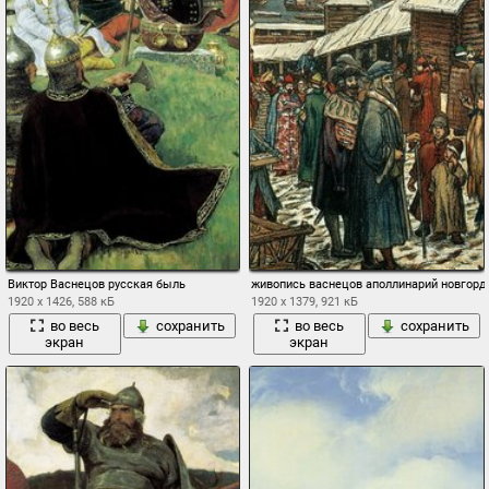
Виктор Васнецов русская быль
живопись васнецов аполлинарий новгордс
1920 x 1426, 588 кБ
1920 x 1379, 921 кБ
во весь
сохранить
во весь
сохранить
экран
экран