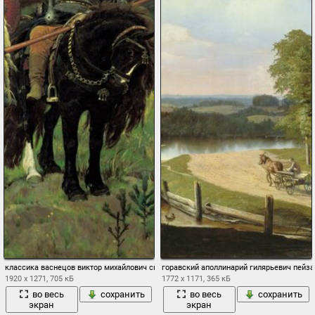
классика васнецов виктор михайлович сказка фольклор былины богатыри кони
горавский аполлинарий гилярьевич пейза
1920 x 1271, 705 кБ
1772 x 1171, 365 кБ
во весь
сохранить
во весь
сохранить
экран
экран