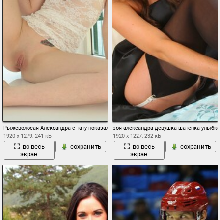
Рыжеволосая Александра с тату показала киску
зоя александра девушка шатенка улыбка 
1920 x 1279, 241 кБ
1920 x 1227, 232 кБ
во весь
сохранить
во весь
сохранить
экран
экран