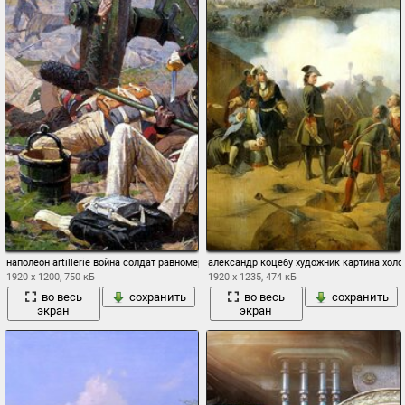
наполеон artillerie война солдат равномерное canon мужество аверьянов александр
александр коцебу художник картина холс
1920 x 1200, 750 кБ
1920 x 1235, 474 кБ
во весь
сохранить
во весь
сохранить
экран
экран