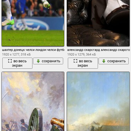
шахтер донецк челси лондон челси футбол спорт александр кучер ярослав ракицки
александр скарсгард александр скарсго
1920 x 1277, 318 кБ
1920 x 1279, 364 кБ
во весь
сохранить
во весь
сохранить
экран
экран