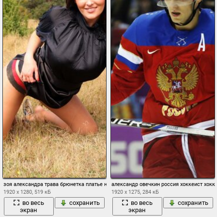
зоя александра трава брюнетка платье ноги колготки девушка фото
александр овечкин россия хоккеист хокк
1920 x 1280, 519 кБ
1920 x 1275, 284 кБ
во весь
сохранить
во весь
сохранить
экран
экран