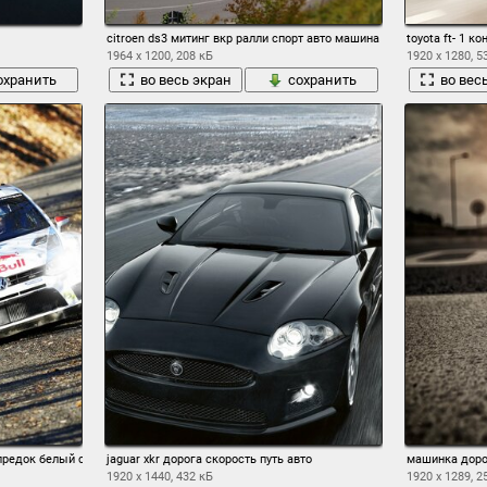
citroen ds3 митинг вкр ралли спорт авто машина ситроен поворот 
toyota ft- 1 
1964 x 1200, 208 кБ
1920 x 1280, 5
охранить
во весь экран
сохранить
во вес
 предок белый скорость передок фары свет осень дорога
jaguar xkr дорога скорость путь авто
машинка доро
1920 x 1440, 432 кБ
1920 x 1289, 2