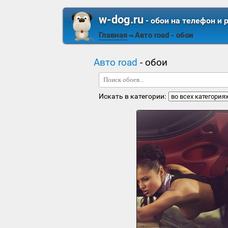
w-dog.ru
- обои на телефон и 
Главная
Авто road
- обои
⇒
Авто road
- обои
Искать в категории: