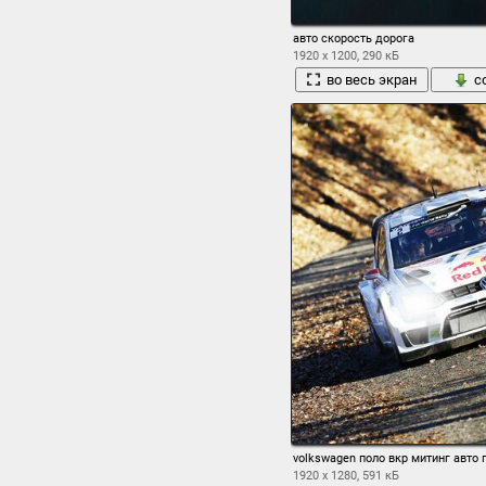
авто скорость дорога
1920 x 1200, 290 кБ
во весь экран
с
volkswagen поло вкр митинг авто
1920 x 1280, 591 кБ