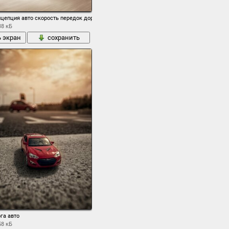
день гонка асфальт дорога
концепция авто скорость передок дорога
38 кБ
ь экран
сохранить
га авто
58 кБ