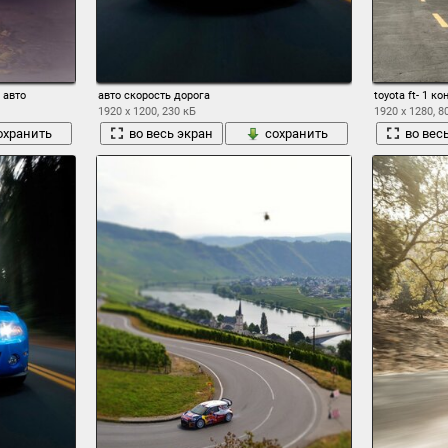
 авто
авто скорость дорога
toyota ft- 1 
1920 x 1200, 230 кБ
1920 x 1280, 8
охранить
во весь экран
сохранить
во вес