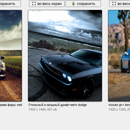
охранить
во весь экран
сохранить
во вес
ава фары небо дорога автомобиль черный авто mitsubishi mitsubishi lancer
Стильный и мощный дрифт-авто dodge
nissan gt-r б
1920 x 1440, 437 кБ
1920 x 1200, 2
охранить
во весь экран
сохранить
во вес
1
2
3
4
5
6
7
8
9
10
→ 30