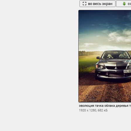
во весь экран
с
эволюция тачка облака деревья тр
1920 x 1280, 682 кБ
во весь экран
с