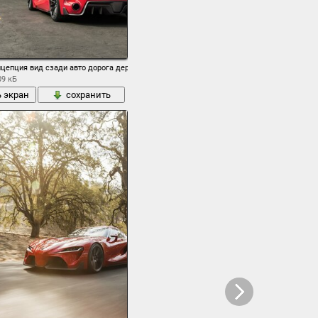
концепция вид сзади авто дорога деревья обои
09 кБ
ь экран
сохранить