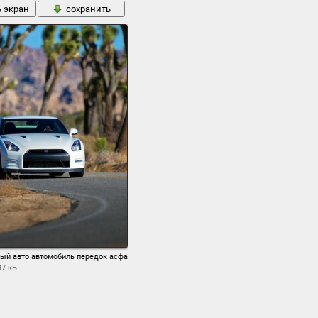
ь экран
сохранить
елый авто автомобиль передок асфальт дорога
97 кБ
ь экран
сохранить