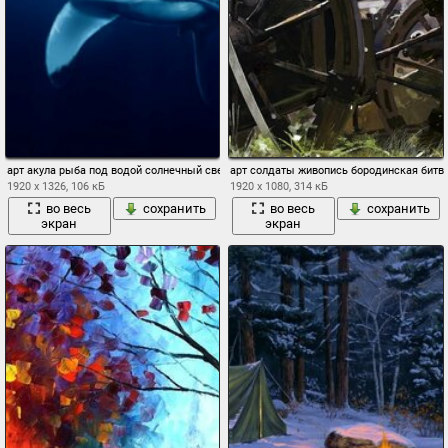
арт акула рыба под водой солнечный свет море
арт солдаты живопись бородинская битва
1920 x 1326, 106 кБ
1920 x 1080, 314 кБ
во весь
сохранить
во весь
сохранить
экран
экран