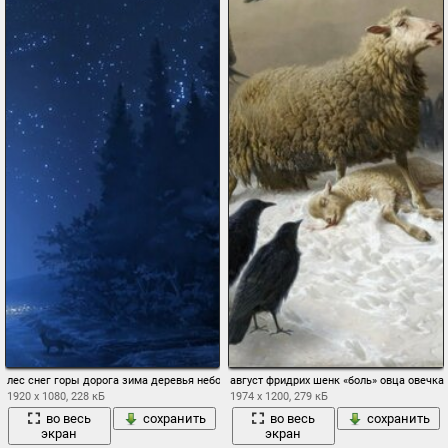
лес снег горы дорога зима деревья небо ночь звезды лиса
август фридрих шенк «боль» овца овечка
1920 x 1080, 228 кБ
1974 x 1200, 279 кБ
во весь
сохранить
во весь
сохранить
экран
экран