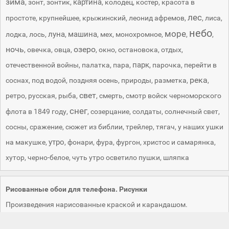
зима
картина
,
зонт
,
зонтик
,
,
колодец
,
костер
,
красота в
лес
простоте
,
крупнейшее
,
крыжинский
,
леонид афремов
,
,
лиса
,
небо
море
луна
машина
лодка
,
лось
,
,
,
мех
,
монохромное
,
,
,
ночь
озеро
,
овечка
,
овца
,
,
окно
,
остановока
,
отдых
,
парк
отечественной войны
,
палатка
,
пара
,
,
парочка
,
перейти в
река
соснах
,
под водой
,
поздняя осень
,
природы
,
разметка
,
,
свет
ретро
,
русская
,
рыба
,
,
смерть
,
смотр войск черноморского
снег
флота в 1849 году
,
,
созерцание
,
солдаты
,
солнечный свет
,
сосны
,
сражение
,
сюжет из библии
,
трейлер
,
тягач
,
у наших ушки
утро
на макушке
,
,
фонари
,
фура
,
фургон
,
христос и самарянка
,
хутор
,
черно-белое
,
чуть утро осветило пушки
,
шляпка
Рисованные обои для телефона. Рисунки
Произведения нарисованные краской и карандашом.
Творчество художников. Рисованные картины. Энергия