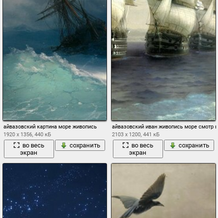
айвазовский картина море живопись
айвазовский иван живопись море смотр в
1920 x 1356, 440 кБ
2103 x 1200, 441 кБ
во весь
сохранить
во весь
сохранить
экран
экран