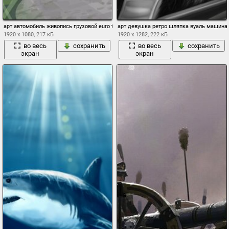
арт автомобиль живопись грузовой euro truck тягач фургон трейлер фура останово
арт девушка ретро шляпка вуаль машина
1920 x 1080, 217 кБ
1920 x 1282, 222 кБ
во весь
сохранить
во весь
сохранить
экран
экран