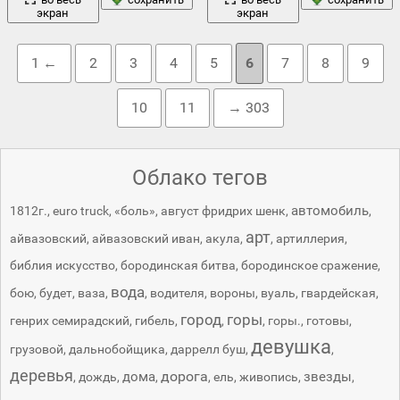
экран
экран
1 ←
2
3
4
5
6
7
8
9
10
11
→ 303
Облако тегов
автомобиль
1812г.
,
euro truck
,
«боль»
,
август фридрих шенк
,
,
арт
айвазовский
,
айвазовский иван
,
акула
,
,
артиллерия
,
библия искусство
,
бородинская битва
,
бородинское сражение
,
вода
бою
,
будет
,
ваза
,
,
водителя
,
вороны
,
вуаль
,
гвардейская
,
город
горы
генрих семирадский
,
гибель
,
,
,
горы.
,
готовы
,
девушка
грузовой
,
дальнобойщика
,
даррелл буш
,
,
деревья
дорога
дома
звезды
,
дождь
,
,
,
ель
,
живопись
,
,