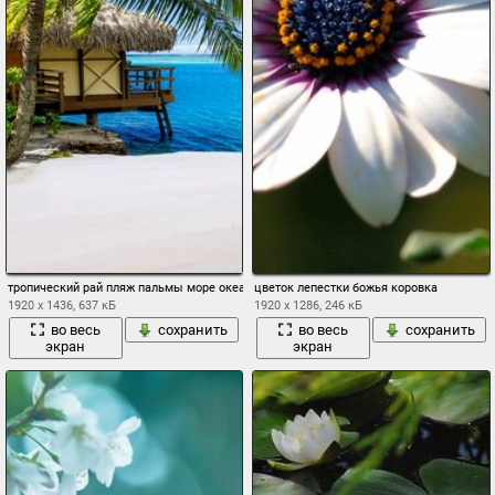
тропический рай пляж пальмы море океан солнце летом отдых тропики песок берег
цветок лепестки божья коровка
1920 x 1436, 637 кБ
1920 x 1286, 246 кБ
во весь
сохранить
во весь
сохранить
экран
экран