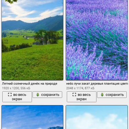
Летний солнечный денёк на природе
небо лучи закат деревья плантация цвет
1920 x 1200, 556 кБ
2048 x 1174, 877 кБ
во весь
сохранить
во весь
сохранить
экран
экран