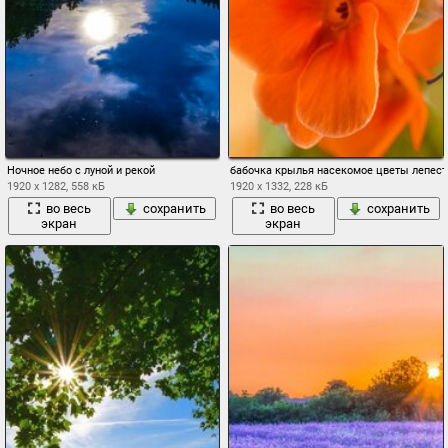
Ночное небо с луной и рекой
бабочка крылья насекомое цветы лепест
1920 x 1282, 558 кБ
1920 x 1332, 228 кБ
во весь
сохранить
во весь
сохранить
экран
экран