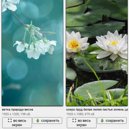
ветка природа весна
озеро пруд белая лилия листья зелень ц
1920 x 1200, 198 кБ
1920 x 1080, 679 кБ
во весь
сохранить
во весь
сохранить
экран
экран