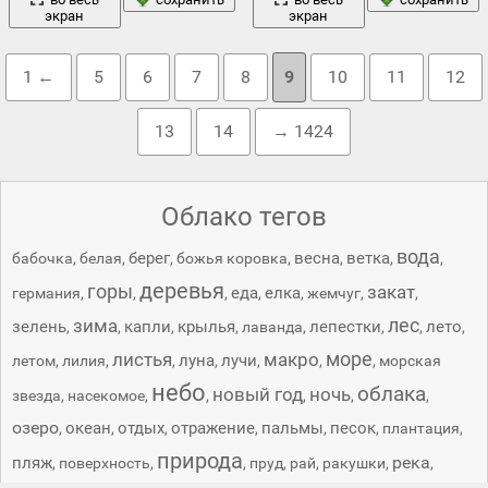
экран
экран
1 ←
5
6
7
8
9
10
11
12
13
14
→ 1424
Облако тегов
вода
берег
весна
ветка
бабочка
,
белая
,
,
божья коровка
,
,
,
,
деревья
горы
закат
еда
елка
германия
,
,
,
,
,
жемчуг
,
,
лес
зима
зелень
капли
крылья
лепестки
лето
,
,
,
,
лаванда
,
,
,
,
море
листья
макро
луна
лучи
летом
,
лилия
,
,
,
,
,
,
морская
небо
облака
новый год
ночь
звезда
,
насекомое
,
,
,
,
,
озеро
океан
отдых
отражение
пальмы
песок
,
,
,
,
,
,
плантация
,
природа
река
пляж
,
поверхность
,
,
пруд
,
рай
,
ракушки
,
,