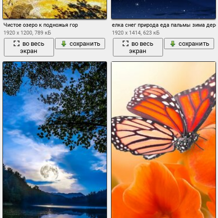
Чистое озеро к подножья гор
елка снег природа еда пальмы зима дер
1920 x 1200, 789 кБ
1920 x 1414, 623 кБ
во весь
сохранить
во весь
сохранить
экран
экран