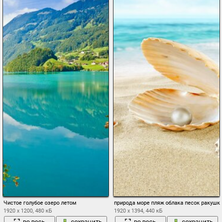
Чистое голубое озеро летом
природа море пляж облака песок ракушк
1920 x 1200, 480 кБ
1920 x 1394, 440 кБ
во весь
сохранить
во весь
сохранить