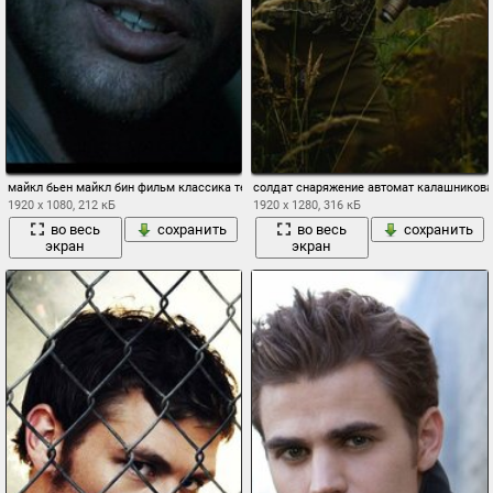
майкл бьен майкл бин фильм классика терминатор кайл риз
солдат снаряжение автомат калашникова
1920 x 1080, 212 кБ
1920 x 1280, 316 кБ
во весь
сохранить
во весь
сохранить
экран
экран