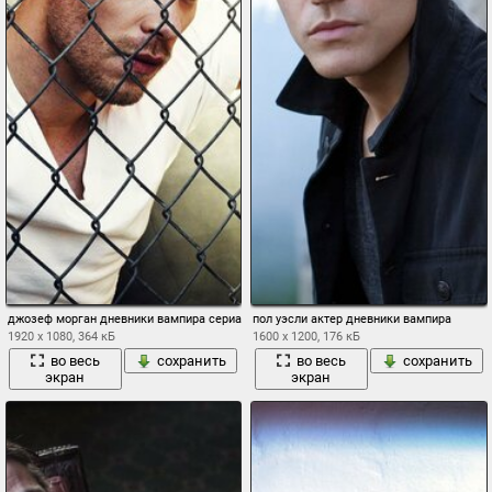
джозеф морган дневники вампира сериал клаус решетка сетка взгляд
пол уэсли актер дневники вампира
1920 x 1080, 364 кБ
1600 x 1200, 176 кБ
во весь
сохранить
во весь
сохранить
экран
экран