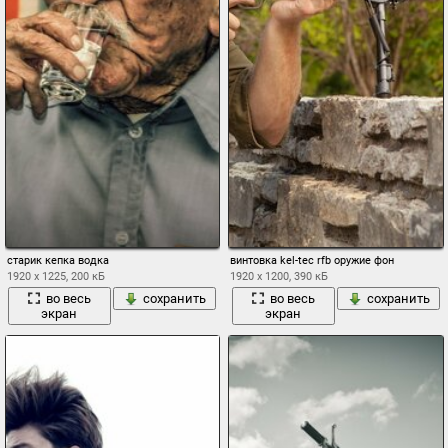
старик кепка водка
винтовка kel-tec rfb оружие фон
1920 x 1225, 200 кБ
1920 x 1200, 390 кБ
во весь
сохранить
во весь
сохранить
экран
экран