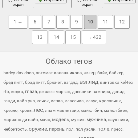
экран
экран
1 ←
6
7
8
9
10
11
12
13
14
15
→ 432
Облако тегов
актер
harley-davidson
,
автомат калашникова
,
,
байк
,
байкер
,
взгляд
бред питт
,
брэд питт
,
брюнет
,
взгдяд
,
,
винтовка kel-tec
глаза
rfb
,
водка
,
,
джозеф морган
,
дневники вампира
,
дэвид
ганди
,
кайл риз
,
качок
,
кепка
,
классика
,
клаус
,
красавчик
,
лес
кресло
,
кровь
,
,
лиам макинтайр
,
майкл бин
,
майкл бьен
,
модель
мужчина
мариано ди вайо
,
мачо
,
,
мужик
,
,
наушники
,
оружие
поле
парень
небритость
,
,
,
пол
,
пол уэсли
,
,
пресс
,