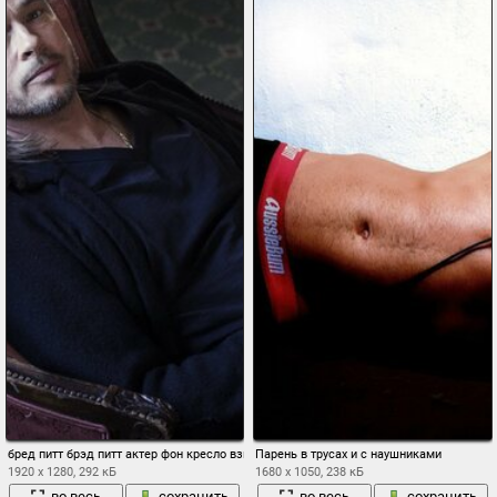
бред питт брэд питт актер фон кресло взгдяд
Парень в трусах и с наушниками
1920 x 1280, 292 кБ
1680 x 1050, 238 кБ
во весь
сохранить
во весь
сохранить