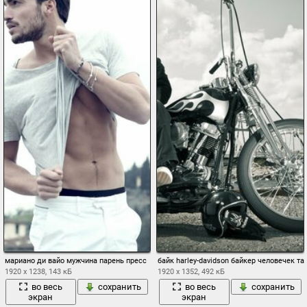
мариано ди вайо мужчина парень пресс
байк harley-davidson байкер человечек та
1920 x 1238, 143 кБ
1920 x 1352, 492 кБ
во весь
сохранить
во весь
сохранить
экран
экран