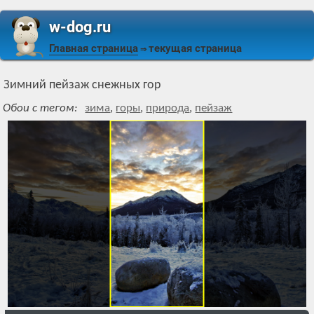
w-dog.ru
Главная страница
текущая страница
⇒
Зимний пейзаж снежных гор
Обои с тегом:
зима
,
горы
,
природа
,
пейзаж