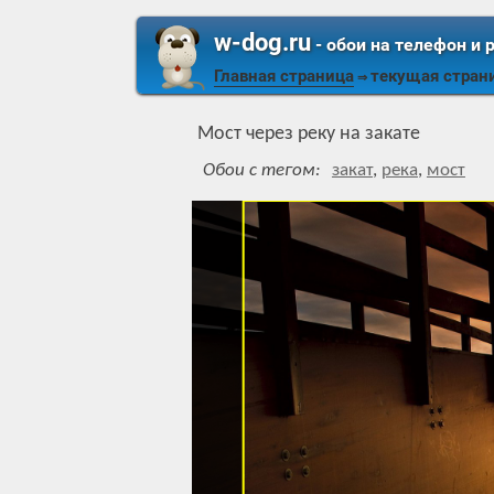
w-dog.ru
- обои на телефон и 
Главная страница
текущая стран
⇒
Мост через реку на закате
Обои с тегом:
закат
,
река
,
мост