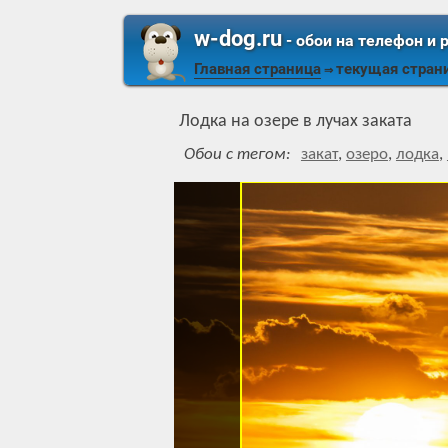
w-dog.ru
- обои на телефон и 
Главная страница
текущая стран
⇒
Лодка на озере в лучах заката
Обои с тегом:
закат
,
озеро
,
лодка
,