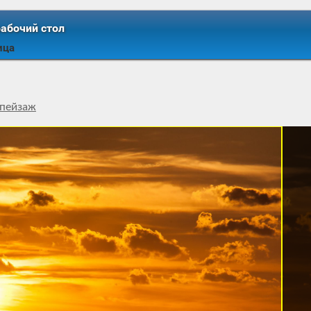
рабочий стол
ица
пейзаж