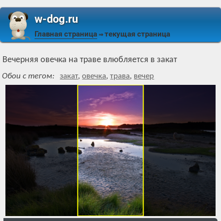
w-dog.ru
Главная страница
текущая страница
⇒
Вечерняя овечка на траве влюбляется в закат
Обои с тегом:
закат
,
овечка
,
трава
,
вечер