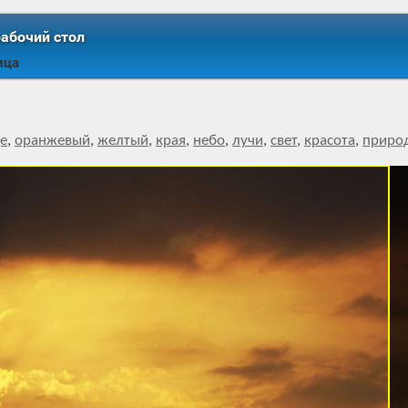
рабочий стол
ица
е
,
оранжевый
,
желтый
,
края
,
небо
,
лучи
,
свет
,
красота
,
приро