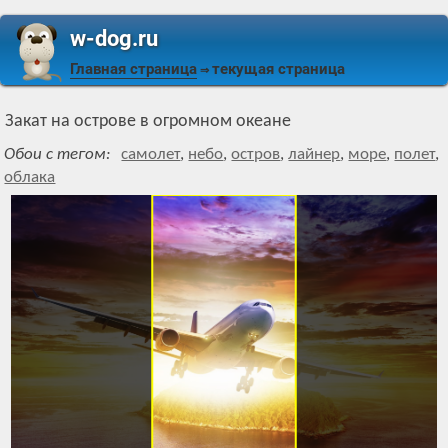
w-dog.ru
Главная страница
текущая страница
⇒
Закат на острове в огромном океане
Обои с тегом:
самолет
,
небо
,
остров
,
лайнер
,
море
,
полет
,
облака